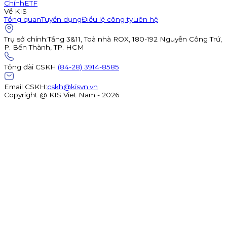
Chính
ETF
Về KIS
Tổng quan
Tuyển dụng
Điều lệ công ty
Liên hệ
Trụ sở chính
:
Tầng 3&11, Toà nhà ROX, 180-192 Nguyễn Công Trứ,
P. Bến Thành, TP. HCM
Tổng đài CSKH
:
(84-28) 3914-8585
Email CSKH
:
cskh@kisvn.vn
Copyright @ KIS Viet Nam - 2026