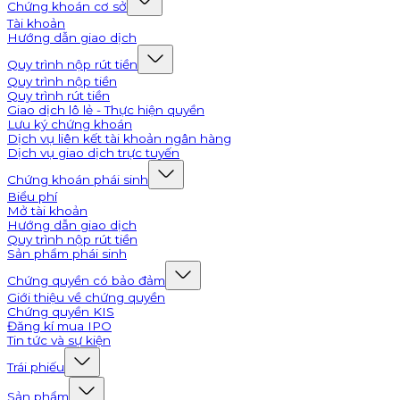
Chứng khoán cơ sở
Tài khoản
Hướng dẫn giao dịch
Quy trình nộp rút tiền
Quy trình nộp tiền
Quy trình rút tiền
Giao dịch lô lẻ - Thực hiện quyền
Lưu ký chứng khoán
Dịch vụ liên kết tài khoản ngân hàng
Dịch vụ giao dịch trực tuyến
Chứng khoán phái sinh
Biểu phí
Mở tài khoản
Hướng dẫn giao dịch
Quy trình nộp rút tiền
Sản phẩm phái sinh
Chứng quyền có bảo đảm
Giới thiệu về chứng quyền
Chứng quyền KIS
Đăng kí mua IPO
Tin tức và sự kiện
Trái phiếu
Sản phẩm