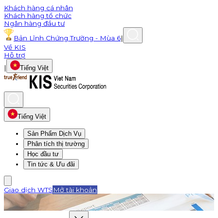
Khách hàng cá nhân
Khách hàng tổ chức
Ngân hàng đầu tư
Bản Lĩnh Chứng Trường - Mùa 6
|
Về KIS
Hỗ trợ
|
Tiếng Việt
Tiếng Việt
Sản Phẩm Dịch Vụ
Phân tích thị trường
Học đầu tư
Tin tức & Ưu đãi
Giao dịch WTS
Mở tài khoản