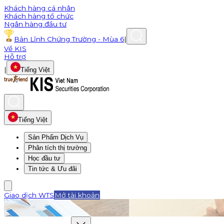
Khách hàng cá nhân
Khách hàng tổ chức
Ngân hàng đầu tư
Bản Lĩnh Chứng Trường - Mùa 6
|
Về KIS
Hỗ trợ
|
Tiếng Việt
Tiếng Việt
Sản Phẩm Dịch Vụ
Phân tích thị trường
Học đầu tư
Tin tức & Ưu đãi
Giao dịch WTS
Mở tài khoản