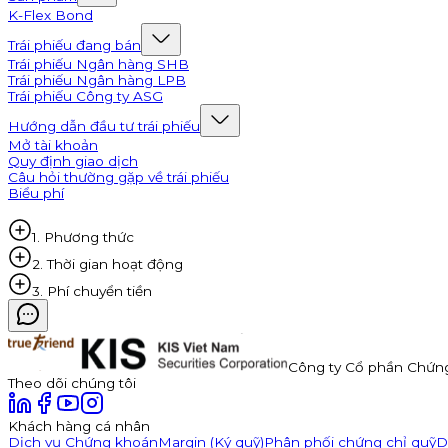
K-Flex Bond
Trái phiếu đang bán
Trái phiếu Ngân hàng SHB
Trái phiếu Ngân hàng LPB
Trái phiếu Công ty ASG
Hướng dẫn đầu tư trái phiếu
Mở tài khoản
Quy định giao dịch
Câu hỏi thường gặp về trái phiếu
Biểu phí
1. Phương thức
2. Thời gian hoạt động
3. Phí chuyển tiền
Công ty Cổ phần Chứn
Theo dõi chúng tôi
Khách hàng cá nhân
Dịch vụ Chứng khoán
Margin (Ký quỹ)
Phân phối chứng chỉ quỹ
D