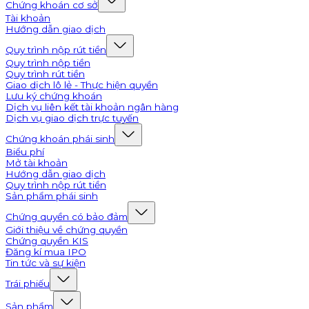
Chứng khoán cơ sở
Tài khoản
Hướng dẫn giao dịch
Quy trình nộp rút tiền
Quy trình nộp tiền
Quy trình rút tiền
Giao dịch lô lẻ - Thực hiện quyền
Lưu ký chứng khoán
Dịch vụ liên kết tài khoản ngân hàng
Dịch vụ giao dịch trực tuyến
Chứng khoán phái sinh
Biểu phí
Mở tài khoản
Hướng dẫn giao dịch
Quy trình nộp rút tiền
Sản phẩm phái sinh
Chứng quyền có bảo đảm
Giới thiệu về chứng quyền
Chứng quyền KIS
Đăng kí mua IPO
Tin tức và sự kiện
Trái phiếu
Sản phẩm