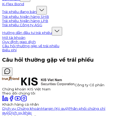
K-Flex Bond
Trái phiếu đang bán
Trái phiếu Ngân hàng SHB
Trái phiếu Ngân hàng LPB
Trái phiếu Công ty ASG
Hướng dẫn đầu tư trái phiếu
Mở tài khoản
Quy định giao dịch
Câu hỏi thường gặp về trái phiếu
Biểu phí
Câu hỏi thường gặp về trái phiếu
Công ty Cổ phần
Chứng khoán KIS Việt Nam
Theo dõi chúng tôi
Khách hàng cá nhân
Dịch vụ Chứng khoán
Margin (Ký quỹ)
Phân phối chứng chỉ
quỹ
Dịch vụ khác