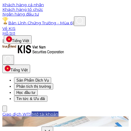
Khách hàng cá nhân
Khách hàng tổ chức
Ngân hàng đầu tư
Bản Lĩnh Chứng Trường - Mùa 6
|
Về KIS
Hỗ trợ
|
Tiếng Việt
Tiếng Việt
Sản Phẩm Dịch Vụ
Phân tích thị trường
Học đầu tư
Tin tức & Ưu đãi
Giao dịch WTS
Mở tài khoản