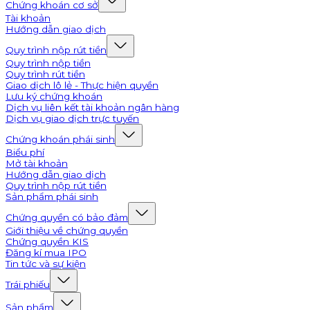
Chứng khoán cơ sở
Tài khoản
Hướng dẫn giao dịch
Quy trình nộp rút tiền
Quy trình nộp tiền
Quy trình rút tiền
Giao dịch lô lẻ - Thực hiện quyền
Lưu ký chứng khoán
Dịch vụ liên kết tài khoản ngân hàng
Dịch vụ giao dịch trực tuyến
Chứng khoán phái sinh
Biểu phí
Mở tài khoản
Hướng dẫn giao dịch
Quy trình nộp rút tiền
Sản phẩm phái sinh
Chứng quyền có bảo đảm
Giới thiệu về chứng quyền
Chứng quyền KIS
Đăng kí mua IPO
Tin tức và sự kiện
Trái phiếu
Sản phẩm