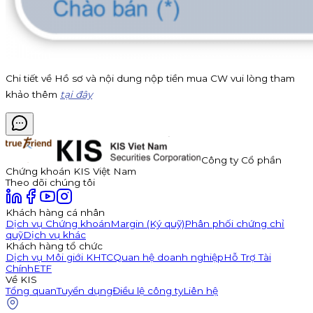
Chi tiết về Hồ sơ và nội dung nộp tiền mua CW vui lòng tham
khảo thêm
tại đây
Công ty Cổ phần
Chứng khoán KIS Việt Nam
Theo dõi chúng tôi
Khách hàng cá nhân
Dịch vụ Chứng khoán
Margin (Ký quỹ)
Phân phối chứng chỉ
quỹ
Dịch vụ khác
Khách hàng tổ chức
Dịch vụ Môi giới KHTC
Quan hệ doanh nghiệp
Hỗ Trợ Tài
Chính
ETF
Về KIS
Tổng quan
Tuyển dụng
Điều lệ công ty
Liên hệ