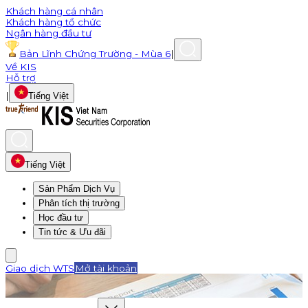
Khách hàng cá nhân
Khách hàng tổ chức
Ngân hàng đầu tư
Bản Lĩnh Chứng Trường - Mùa 6
|
Về KIS
Hỗ trợ
|
Tiếng Việt
Tiếng Việt
Sản Phẩm Dịch Vụ
Phân tích thị trường
Học đầu tư
Tin tức & Ưu đãi
Giao dịch WTS
Mở tài khoản