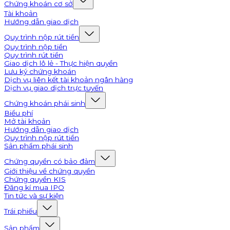
Chứng khoán cơ sở
Tài khoản
Hướng dẫn giao dịch
Quy trình nộp rút tiền
Quy trình nộp tiền
Quy trình rút tiền
Giao dịch lô lẻ - Thực hiện quyền
Lưu ký chứng khoán
Dịch vụ liên kết tài khoản ngân hàng
Dịch vụ giao dịch trực tuyến
Chứng khoán phái sinh
Biểu phí
Mở tài khoản
Hướng dẫn giao dịch
Quy trình nộp rút tiền
Sản phẩm phái sinh
Chứng quyền có bảo đảm
Giới thiệu về chứng quyền
Chứng quyền KIS
Đăng kí mua IPO
Tin tức và sự kiện
Trái phiếu
Sản phẩm