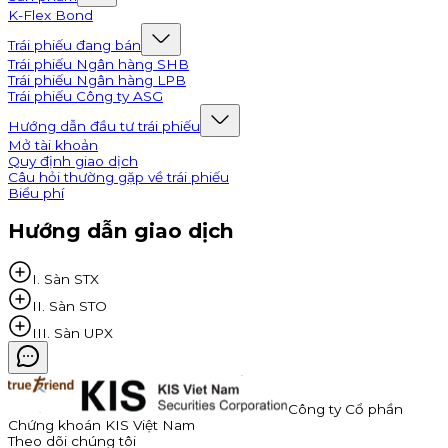
K-Flex Bond
Trái phiếu đang bán
Trái phiếu Ngân hàng SHB
Trái phiếu Ngân hàng LPB
Trái phiếu Công ty ASG
Hướng dẫn đầu tư trái phiếu
Mở tài khoản
Quy định giao dịch
Câu hỏi thường gặp về trái phiếu
Biểu phí
Hướng dẫn giao dịch
I. Sàn STX
II. Sàn STO
III. Sàn UPX
Công ty Cổ phần
Chứng khoán KIS Việt Nam
Theo dõi chúng tôi