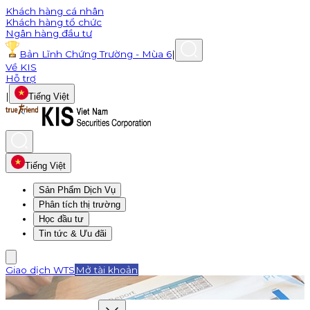
Khách hàng cá nhân
Khách hàng tổ chức
Ngân hàng đầu tư
Bản Lĩnh Chứng Trường - Mùa 6
|
Về KIS
Hỗ trợ
|
Tiếng Việt
Tiếng Việt
Sản Phẩm Dịch Vụ
Phân tích thị trường
Học đầu tư
Tin tức & Ưu đãi
Giao dịch WTS
Mở tài khoản