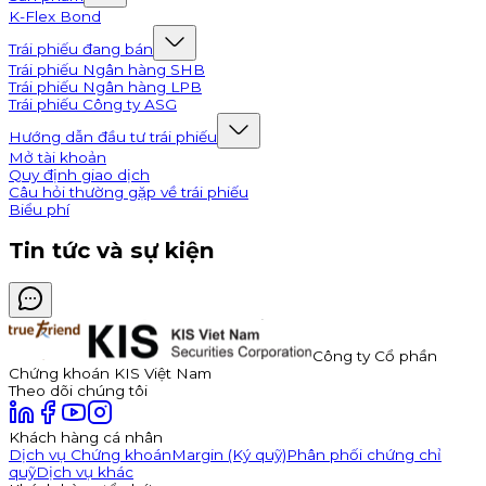
K-Flex Bond
Trái phiếu đang bán
Trái phiếu Ngân hàng SHB
Trái phiếu Ngân hàng LPB
Trái phiếu Công ty ASG
Hướng dẫn đầu tư trái phiếu
Mở tài khoản
Quy định giao dịch
Câu hỏi thường gặp về trái phiếu
Biểu phí
Tin tức và sự kiện
Công ty Cổ phần
Chứng khoán KIS Việt Nam
Theo dõi chúng tôi
Khách hàng cá nhân
Dịch vụ Chứng khoán
Margin (Ký quỹ)
Phân phối chứng chỉ
quỹ
Dịch vụ khác