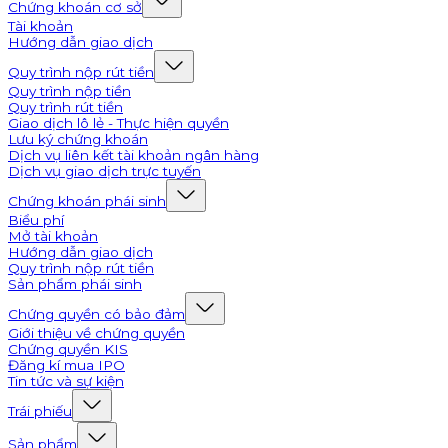
Chứng khoán cơ sở
Tài khoản
Hướng dẫn giao dịch
Quy trình nộp rút tiền
Quy trình nộp tiền
Quy trình rút tiền
Giao dịch lô lẻ - Thực hiện quyền
Lưu ký chứng khoán
Dịch vụ liên kết tài khoản ngân hàng
Dịch vụ giao dịch trực tuyến
Chứng khoán phái sinh
Biểu phí
Mở tài khoản
Hướng dẫn giao dịch
Quy trình nộp rút tiền
Sản phẩm phái sinh
Chứng quyền có bảo đảm
Giới thiệu về chứng quyền
Chứng quyền KIS
Đăng kí mua IPO
Tin tức và sự kiện
Trái phiếu
Sản phẩm