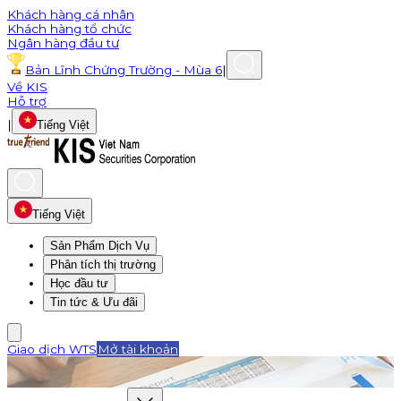
Khách hàng cá nhân
Khách hàng tổ chức
Ngân hàng đầu tư
Bản Lĩnh Chứng Trường - Mùa 6
|
Về KIS
Hỗ trợ
|
Tiếng Việt
Tiếng Việt
Sản Phẩm Dịch Vụ
Phân tích thị trường
Học đầu tư
Tin tức & Ưu đãi
Giao dịch WTS
Mở tài khoản