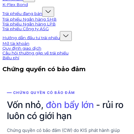
K-Flex Bond
Trái phiếu đang bán
Trái phiếu Ngân hàng SHB
Trái phiếu Ngân hàng LPB
Trái phiếu Công ty ASG
Hướng dẫn đầu tư trái phiếu
Mở tài khoản
Quy định giao dịch
Câu hỏi thường gặp về trái phiếu
Biểu phí
Chứng quyền có bảo đảm
CHỨNG QUYỀN CÓ BẢO ĐẢM
Vốn nhỏ,
đòn bẩy lớn
- rủi ro
luôn có giới hạn
Chứng quyền có bảo đảm (CW) do KIS phát hành giúp