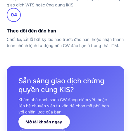
giao dịch WTS hoặc ứng dụng iKIS.
04
Theo dõi đến đáo hạn
Chốt lời/cắt lỗ bất kỳ lúc nào trước đáo hạn, hoặc nhận thanh
toán chênh lệch tự động nếu CW đáo hạn ở trạng thái ITM.
Sẵn sàng giao dịch chứng
quyền cùng KIS?
Khám phá danh sách CW đang niêm yết, hoặc
liên hệ chuyên viên tư vấn để chọn mã phù hợp
với chiến lược của bạn.
Mở tài khoản ngay