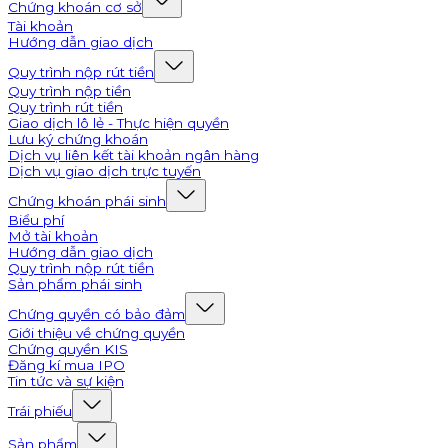
Chứng khoán cơ sở
Tài khoản
Hướng dẫn giao dịch
Quy trình nộp rút tiền
Quy trình nộp tiền
Quy trình rút tiền
Giao dịch lô lẻ - Thực hiện quyền
Lưu ký chứng khoán
Dịch vụ liên kết tài khoản ngân hàng
Dịch vụ giao dịch trực tuyến
Chứng khoán phái sinh
Biểu phí
Mở tài khoản
Hướng dẫn giao dịch
Quy trình nộp rút tiền
Sản phẩm phái sinh
Chứng quyền có bảo đảm
Giới thiệu về chứng quyền
Chứng quyền KIS
Đăng kí mua IPO
Tin tức và sự kiện
Trái phiếu
Sản phẩm