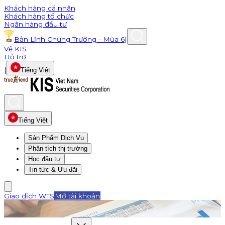
Khách hàng cá nhân
Khách hàng tổ chức
Ngân hàng đầu tư
Bản Lĩnh Chứng Trường - Mùa 6
|
Về KIS
Hỗ trợ
|
Tiếng Việt
Tiếng Việt
Sản Phẩm Dịch Vụ
Phân tích thị trường
Học đầu tư
Tin tức & Ưu đãi
Giao dịch WTS
Mở tài khoản