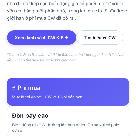
nhà đầu tư tiếp cận biến động giá cổ phiếu cơ sở với số
vốn chỉ bằng một phần nhỏ, trong khi mức lỗ tối đa được
giới hạn ở phí mua CW đã bỏ ra..
Xem danh sách CW KIS →
Tìm hiểu về CW
*Giá trị CW có thể giảm về 0 khi đáo hạn nếu không phát sinh lãi. Nhà
đầu tư cần tìm hiểu kỹ trước khi giao dịch.
≤ Phí mua
Mức lỗ tối đa nếu CW về 0 khi đáo hạn
Đòn bẩy cao
Biến động giá CW thường lớn hơn nhiều lần so với cổ phiếu
cơ sở