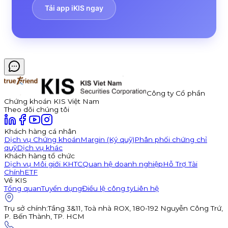
Tải app iKIS ngay
Công ty Cổ phần
Chứng khoán KIS Việt Nam
Theo dõi chúng tôi
Khách hàng cá nhân
Dịch vụ Chứng khoán
Margin (Ký quỹ)
Phân phối chứng chỉ
quỹ
Dịch vụ khác
Khách hàng tổ chức
Dịch vụ Môi giới KHTC
Quan hệ doanh nghiệp
Hỗ Trợ Tài
Chính
ETF
Về KIS
Tổng quan
Tuyển dụng
Điều lệ công ty
Liên hệ
Trụ sở chính
:
Tầng 3&11, Toà nhà ROX, 180-192 Nguyễn Công Trứ,
P. Bến Thành, TP. HCM