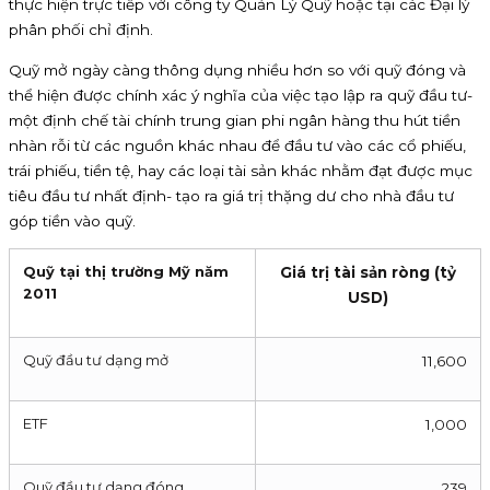
thực hiện trực tiếp với công ty Quản Lý Quỹ hoặc tại các Đại lý
phân phối chỉ định.
Quỹ mở ngày càng thông dụng nhiều hơn so với quỹ đóng và
thể hiện được chính xác ý nghĩa của việc tạo lập ra quỹ đầu tư-
một định chế tài chính trung gian phi ngân hàng thu hút tiền
nhàn rỗi từ các nguồn khác nhau để đầu tư vào các cổ phiếu,
trái phiếu, tiền tệ, hay các loại tài sản khác nhằm đạt được mục
tiêu đầu tư nhất định- tạo ra giá trị thặng dư cho nhà đầu tư
góp tiền vào quỹ.
Quỹ tại thị trường Mỹ năm
Giá trị tài sản ròng (tỷ
2011
USD)
Quỹ đầu tư dạng mở
11,600
ETF
1,000
Quỹ đầu tư dạng đóng
239