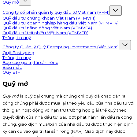
Quỹ mở
Công ty cổ phần quản lý quỹ đầu tư Việt nam (VFM)
Quỹ đầu tư chứng khoán Việt Nam (VFMVF1)
Quỹ đầu tư doanh nghiệp hàng đầu Việt Nam (VFMVF4)
Quỹ đầu tư năng động Việt Nam (VFMVFA)
Quỹ đầu tư trái phiếu Việt Nam (VFMVFB)
Thông tin quỹ
Công ty Quản lý Quỹ Eastspring Investments (Việt Nam)
Quỹ Eastspring
Thông tin quỹ
Báo cáo giá trị tài sản ròng
Biểu mẫu
Quỹ ETF
Quỹ mở
Quỹ mở
là quỹ đại chúng mà chứng chỉ quỹ đã chào bán ra
công chúng phải được mua lại theo yêu cầu của nhà đầu tư với
thời gian hoạt động vô hạn trừ trường hợp giải thể quỹ theo
quyết định của nhà đầu tư. Sau đợt phát hành lần đầu ra công
chúng, giao dịch mua/bán của nhà đầu tư được thực hiện định
kỳ căn cứ vào giá trị tài sản ròng (NAV). Giao dịch này được