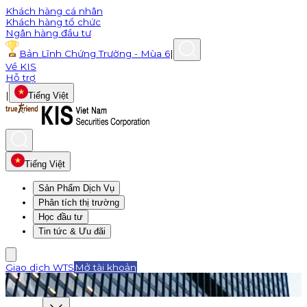
Khách hàng cá nhân
Khách hàng tổ chức
Ngân hàng đầu tư
Bản Lĩnh Chứng Trường - Mùa 6
|
Về KIS
Hỗ trợ
|
Tiếng Việt
Tiếng Việt
Sản Phẩm Dịch Vụ
Phân tích thị trường
Học đầu tư
Tin tức & Ưu đãi
Giao dịch WTS
Mở tài khoản