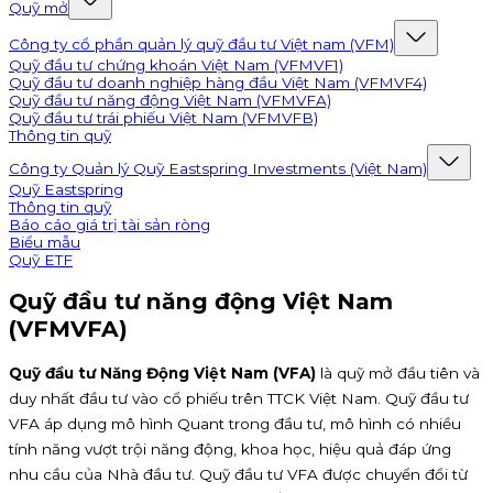
Quỹ mở
Công ty cổ phần quản lý quỹ đầu tư Việt nam (VFM)
Quỹ đầu tư chứng khoán Việt Nam (VFMVF1)
Quỹ đầu tư doanh nghiệp hàng đầu Việt Nam (VFMVF4)
Quỹ đầu tư năng động Việt Nam (VFMVFA)
Quỹ đầu tư trái phiếu Việt Nam (VFMVFB)
Thông tin quỹ
Công ty Quản lý Quỹ Eastspring Investments (Việt Nam)
Quỹ Eastspring
Thông tin quỹ
Báo cáo giá trị tài sản ròng
Biểu mẫu
Quỹ ETF
Quỹ đầu tư năng động Việt Nam
(VFMVFA)
Quỹ đầu tư Năng Động Việt Nam (VFA)
là quỹ mở đầu tiên và
duy nhất đầu tư vào cổ phiếu trên TTCK Việt Nam. Quỹ đầu tư
VFA áp dụng mô hình Quant trong đầu tư, mô hình có nhiều
tính năng vượt trội năng động, khoa học, hiệu quả đáp ứng
nhu cầu của Nhà đầu tư. Quỹ đầu tư VFA được chuyển đổi từ