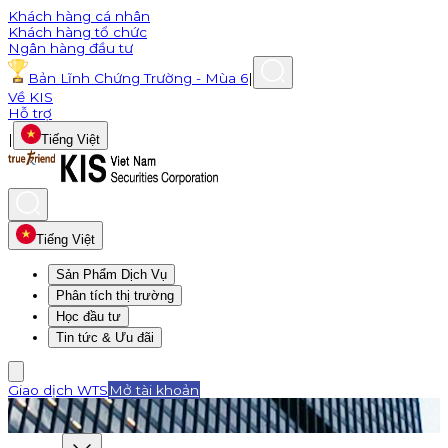
Khách hàng cá nhân
Khách hàng tổ chức
Ngân hàng đầu tư
Bản Lĩnh Chứng Trường - Mùa 6
|
Về KIS
Hỗ trợ
|
Tiếng Việt
Tiếng Việt
Sản Phẩm Dịch Vụ
Phân tích thị trường
Học đầu tư
Tin tức & Ưu đãi
Giao dịch WTS
Mở tài khoản