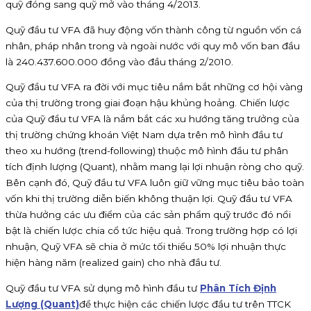
quỹ đóng sang quỹ mở vào tháng 4/2013.
Quỹ đầu tư VFA đã huy động vốn thành công từ nguồn vốn cá
nhân, pháp nhân trong và ngoài nước với quy mô vốn ban đầu
là 240.437.600.000 đồng vào đầu tháng 2/2010.
Quỹ đầu tư VFA ra đời với mục tiêu nắm bắt những cơ hội vàng
của thị trường trong giai đoạn hậu khủng hoảng. Chiến lược
của Quỹ đầu tư VFA là nắm bắt các xu hướng tăng trưởng của
thị trường chứng khoán Việt Nam dựa trên mô hình đầu tư
theo xu hướng (trend-following) thuộc mô hình đầu tư phân
tích định lượng (Quant), nhằm mang lại lợi nhuận ròng cho quỹ.
Bên cạnh đó, Quỹ đầu tư VFA luôn giữ vững mục tiêu bảo toàn
vốn khi thị trường diễn biến không thuận lợi. Quỹ đầu tư VFA
thừa hưởng các ưu điểm của các sản phẩm quỹ trước đó nổi
bật là chiến lược chia cổ tức hiệu quả. Trong trường hợp có lợi
nhuận, Quỹ VFA sẽ chia ở mức tối thiểu 50% lợi nhuận thực
hiện hàng năm (realized gain) cho nhà đầu tư.
Quỹ đầu tư VFA sử dụng mô hình đầu tư
Phân Tích Định
Lượng (Quant)
để thực hiện các chiến lược đầu tư trên TTCK