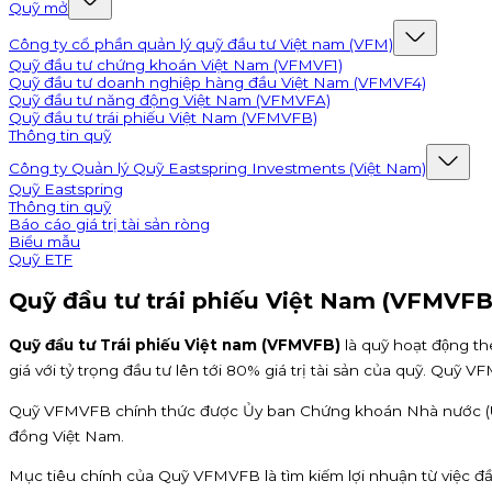
Quỹ mở
Công ty cổ phần quản lý quỹ đầu tư Việt nam (VFM)
Quỹ đầu tư chứng khoán Việt Nam (VFMVF1)
Quỹ đầu tư doanh nghiệp hàng đầu Việt Nam (VFMVF4)
Quỹ đầu tư năng động Việt Nam (VFMVFA)
Quỹ đầu tư trái phiếu Việt Nam (VFMVFB)
Thông tin quỹ
Công ty Quản lý Quỹ Eastspring Investments (Việt Nam)
Quỹ Eastspring
Thông tin quỹ
Báo cáo giá trị tài sản ròng
Biểu mẫu
Quỹ ETF
Quỹ đầu tư trái phiếu Việt Nam (VFMVFB
Quỹ đầu tư Trái phiếu Việt nam (VFMVFB)
là quỹ hoạt động t
giá với tỷ trọng đầu tư lên tới 80% giá trị tài sản của quỹ. Quy
Quỹ VFMVFB chính thức được Ủy ban Chứng khoán Nhà nước (UB
đồng Việt Nam.
Mục tiêu chính của Quỹ VFMVFB là tìm kiếm lợi nhuận từ việc đầu