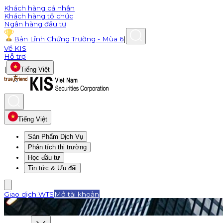
Khách hàng cá nhân
Khách hàng tổ chức
Ngân hàng đầu tư
Bản Lĩnh Chứng Trường - Mùa 6
|
Về KIS
Hỗ trợ
|
Tiếng Việt
Tiếng Việt
Sản Phẩm Dịch Vụ
Phân tích thị trường
Học đầu tư
Tin tức & Ưu đãi
Giao dịch WTS
Mở tài khoản