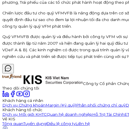
phương, Trái phiếu của các tổ chức phát hành hoạt động theo pháp
Chiến lược đầu tư cho quỹ VFMVFB là năng động dựa trên cơ sở 
quyết định đầu tư sao cho đem lại lợi nhuận tối đa cho danh mục
công ty quản lý quỹ VFM phát triển.
Quỹ VFMVFB được quản lý và điều hành bởi công ty VFM với s
được thành lập từ năm 2007 và hiện đang quản lý hai quỹ đầ
VDeF A & B). Các kinh nghiệm có được trong quá trình quản lý v
nghiên cứu và phát triển sẽ được tiếp tục phát triển cùng với 
Công ty Cổ phần Chứn
Theo dõi chúng tôi
Khách hàng cá nhân
Dịch vụ Chứng khoán
Margin (Ký quỹ)
Phân phối chứng chỉ quỹ
D
Khách hàng tổ chức
Dịch vụ Môi giới KHTC
Quan hệ doanh nghiệp
Hỗ Trợ Tài Chính
E
Về KIS
Tổng quan
Tuyển dụng
Điều lệ công ty
Liên hệ