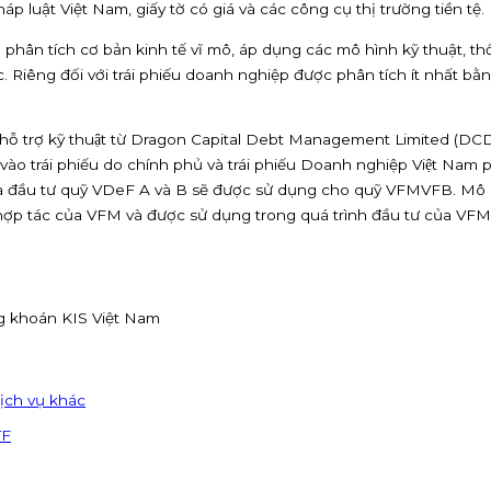
 luật Việt Nam, giấy tờ có giá và các công cụ thị trường tiền tệ.
phân tích cơ bản kinh tế vĩ mô, áp dụng các mô hình kỹ thuật, t
. Riêng đối với trái phiếu doanh nghiệp được phân tích ít nhất bằ
ự hỗ trợ kỹ thuật từ Dragon Capital Debt Management Limited 
u tư vào trái phiếu do chính phủ và trái phiếu Doanh nghiệp Việt
à đầu tư quỹ VDeF A và B sẽ được sử dụng cho quỹ VFMVFB. Mô 
sự hợp tác của VFM và được sử dụng trong quá trình đầu tư của V
g khoán KIS Việt Nam
ịch vụ khác
TF