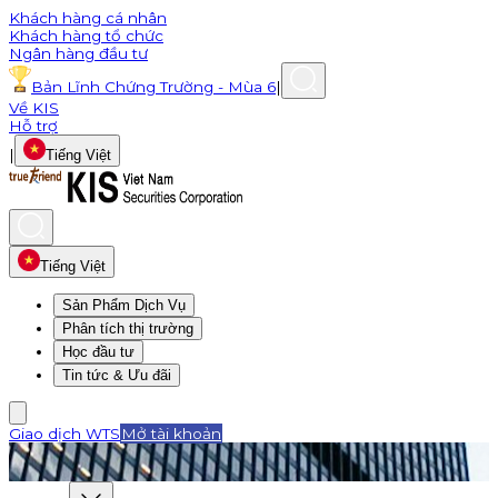
Khách hàng cá nhân
Khách hàng tổ chức
Ngân hàng đầu tư
Bản Lĩnh Chứng Trường - Mùa 6
|
Về KIS
Hỗ trợ
|
Tiếng Việt
Tiếng Việt
Sản Phẩm Dịch Vụ
Phân tích thị trường
Học đầu tư
Tin tức & Ưu đãi
Giao dịch WTS
Mở tài khoản