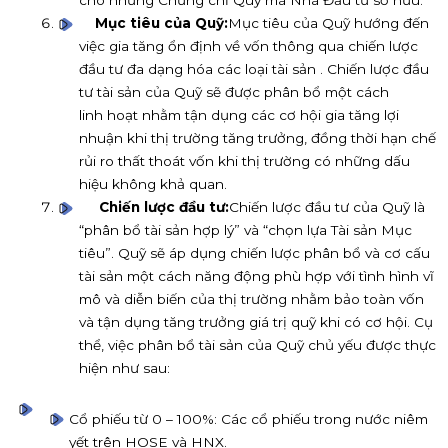
cho những Chứng chỉ Quỹ mà Nhà Đầu tư sở hữu.
Mục tiêu của Quỹ:
Mục tiêu của Quỹ hướng đến
việc gia tăng ổn định về vốn thông qua chiến lược
đầu tư đa dạng hóa các loại tài sản . Chiến lược đầu
tư tài sản của Quỹ sẽ được phân bổ một cách
linh hoạt nhằm tận dụng các cơ hội gia tăng lợi
nhuận khi thị trường tăng trưởng, đồng thời hạn chế
rủi ro thất thoát vốn khi thị trường có những dấu
hiệu không khả quan.
Chiến lược đầu tư:
Chiến lược đầu tư của Quỹ là
“phân bổ tài sản hợp lý” và “chọn lựa Tài sản Mục
tiêu”. Quỹ sẽ áp dụng chiến lược phân bổ và cơ cấu
tài sản một cách năng động phù hợp với tình hình vĩ
mô và diễn biến của thị trường nhằm bảo toàn vốn
và tận dụng tăng trưởng giá trị quỹ khi có cơ hội. Cụ
thể, việc phân bổ tài sản của Quỹ chủ yếu được thực
hiện như sau:
Cổ phiếu từ 0 – 100%: Các cổ phiếu trong nước niêm
yết trên HOSE và HNX.