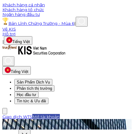
Khách hàng cá nhân
Khách hàng tổ chức
Ngân hàng đầu tư
Bản Lĩnh Chứng Trường - Mùa 6
|
Về KIS
Hỗ trợ
|
Tiếng Việt
Tiếng Việt
Sản Phẩm Dịch Vụ
Phân tích thị trường
Học đầu tư
Tin tức & Ưu đãi
Giao dịch WTS
Mở tài khoản