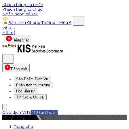
Khách hàng cá nhân
Khách hàng tổ chức
Ngân hàng đầu tư
Bản Lĩnh Chứng Trường - Mùa 6
|
Về KIS
Hỗ trợ
|
Tiếng Việt
Tiếng Việt
Sản Phẩm Dịch Vụ
Phân tích thị trường
Học đầu tư
Tin tức & Ưu đãi
Giao dịch WTS
Mở tài khoản
Trang chủ