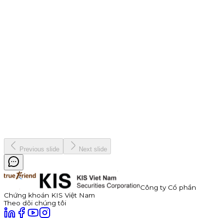
Chiến dịch
9 tháng 7, 2026
Thông báo Chào bán Trái phiếu TDP – Công Ty Cổ Phần
Thuận Đức
Công ty Cổ phần Thuận Đức (HOSE: TDP) chính thức thông
báo phát hành 350 tỷ đồng trái phiếu ra công chúng mã
TDP262901. Trái phiếu có kỳ hạn 3 năm, lãi suất năm đầu tiên
hấp dẫn lên đến 11,0%/năm, được đảm bảo bằng cổ phiếu TDP
với tỷ lệ bảo đảm tối thiểu 180%.
Kinh doanh
8 tháng 7, 2026
Previous slide
Next slide
Công ty Cổ phần
Chứng khoán KIS Việt Nam
Theo dõi chúng tôi