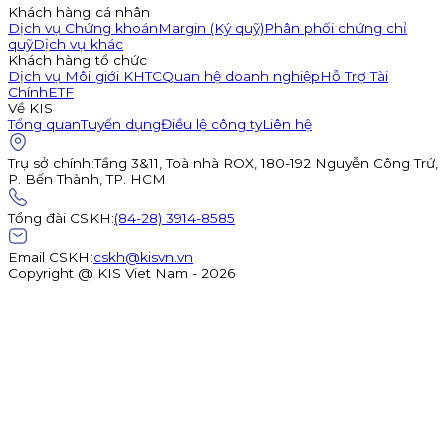
Khách hàng cá nhân
Dịch vụ Chứng khoán
Margin (Ký quỹ)
Phân phối chứng chỉ
quỹ
Dịch vụ khác
Khách hàng tổ chức
Dịch vụ Môi giới KHTC
Quan hệ doanh nghiệp
Hỗ Trợ Tài
Chính
ETF
Về KIS
Tổng quan
Tuyển dụng
Điều lệ công ty
Liên hệ
Trụ sở chính
:
Tầng 3&11, Toà nhà ROX, 180-192 Nguyễn Công Trứ,
P. Bến Thành, TP. HCM
Tổng đài CSKH
:
(84-28) 3914-8585
Email CSKH
:
cskh@kisvn.vn
Copyright @ KIS Viet Nam - 2026