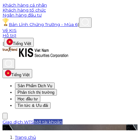
Khách hàng cá nhân
Khách hàng tổ chức
Ngân hàng đầu tư
Bản Lĩnh Chứng Trường - Mùa 6
|
Về KIS
Hỗ trợ
|
Tiếng Việt
Tiếng Việt
Sản Phẩm Dịch Vụ
Phân tích thị trường
Học đầu tư
Tin tức & Ưu đãi
Giao dịch WTS
Mở tài khoản
Trang chủ