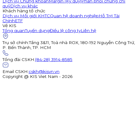
Dịch vụ Chứng khoán
Margin (Ký quỹ)
Phân phối chứng chỉ
quỹ
Dịch vụ khác
Khách hàng tổ chức
Dịch vụ Môi giới KHTC
Quan hệ doanh nghiệp
Hỗ Trợ Tài
Chính
ETF
Về KIS
Tổng quan
Tuyển dụng
Điều lệ công ty
Liên hệ
Trụ sở chính
:
Tầng 3&11, Toà nhà ROX, 180-192 Nguyễn Công Trứ,
P. Bến Thành, TP. HCM
Tổng đài CSKH
:
(84-28) 3914-8585
Email CSKH
:
cskh@kisvn.vn
Copyright @ KIS Viet Nam - 2026