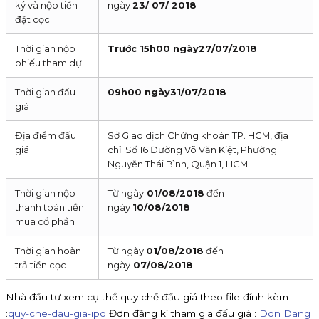
ký và nộp tiền
ngày
23/ 07/ 2018
đặt cọc
Thời gian nộp
Trước 15h00 ngày
27/07/2018
phiếu tham dự
Thời gian đấu
09h00 ngày
31/07/2018
giá
Địa điểm đấu
Sở Giao dịch Chứng khoán TP. HCM, địa
giá
chỉ: Số 16 Đường Võ Văn Kiệt, Phường
Nguyễn Thái Bình, Quận 1, HCM
Thời gian nộp
Từ ngày
01/08/2018
đến
thanh toán tiền
ngày
10/08/2018
mua cổ phần
Thời gian hoàn
Từ ngày
01/08/2018
đến
trả tiền cọc
ngày
07/08/2018
Nhà đầu tư xem cụ thể quy chế đấu giá theo file đính kèm
:
quy-che-dau-gia-ipo
Đơn đăng kí tham gia đấu giá :
Don Dang