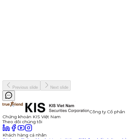
Chiến dịch
9 tháng 7, 2026
Thông báo Chào bán Trái phiếu TDP – Công Ty Cổ Phần
Thuận Đức
Công ty Cổ phần Thuận Đức (HOSE: TDP) chính thức thông
báo phát hành 350 tỷ đồng trái phiếu ra công chúng mã
TDP262901. Trái phiếu có kỳ hạn 3 năm, lãi suất năm đầu tiên
hấp dẫn lên đến 11,0%/năm, được đảm bảo bằng cổ phiếu TDP
với tỷ lệ bảo đảm tối thiểu 180%.
Kinh doanh
8 tháng 7, 2026
Previous slide
Next slide
Công ty Cổ phần
Chứng khoán KIS Việt Nam
Theo dõi chúng tôi
Khách hàng cá nhân