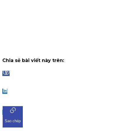
tháng, nhận thưởng tối đa lên đến 2.000.000 VNĐ/tháng.
Chiến dịch
14 tháng 7, 2026
Công bố danh sách Top 10 nhà đầu tư trúng thưởng Vòng 1
"Đọc vị World Cup"
Trải qua những trận cầu đầy kịch tính và b
ngờ tại chặng khởi tranh, chương trình "Đọc Vị World Cup" tr
ứng dụng iKIS đã nhận được sự tham gia bùng nổ từ cộng
đồng nhà đầu tư.
Chiến dịch
13 tháng 7, 2026
Chia sẻ bài viết này trên:
Facebook
LinkedIn
Sao chép