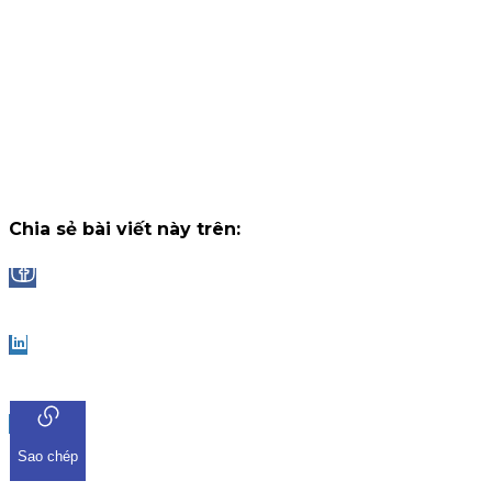
tháng, nhận thưởng tối đa lên đến 2.000.000 VNĐ/tháng.
Chiến dịch
14 tháng 7, 2026
Công bố danh sách Top 10 nhà đầu tư trúng thưởng Vòng 1
"Đọc vị World Cup"
Trải qua những trận cầu đầy kịch tính và b
ngờ tại chặng khởi tranh, chương trình "Đọc Vị World Cup" tr
ứng dụng iKIS đã nhận được sự tham gia bùng nổ từ cộng
đồng nhà đầu tư.
Chiến dịch
13 tháng 7, 2026
Chia sẻ bài viết này trên:
Facebook
LinkedIn
Sao chép