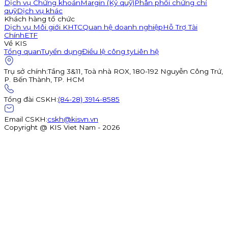
Dịch vụ Chứng khoán
Margin (Ký quỹ)
Phân phối chứng chỉ
quỹ
Dịch vụ khác
Khách hàng tổ chức
Dịch vụ Môi giới KHTC
Quan hệ doanh nghiệp
Hỗ Trợ Tài
Chính
ETF
Về KIS
Tổng quan
Tuyển dụng
Điều lệ công ty
Liên hệ
Trụ sở chính
:
Tầng 3&11, Toà nhà ROX, 180-192 Nguyễn Công Trứ,
P. Bến Thành, TP. HCM
Tổng đài CSKH
:
(84-28) 3914-8585
Email CSKH
:
cskh@kisvn.vn
Copyright @ KIS Viet Nam - 2026