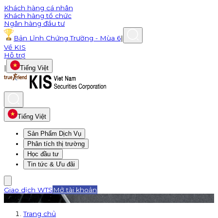
Khách hàng cá nhân
Khách hàng tổ chức
Ngân hàng đầu tư
Bản Lĩnh Chứng Trường - Mùa 6
|
Về KIS
Hỗ trợ
|
Tiếng Việt
Tiếng Việt
Sản Phẩm Dịch Vụ
Phân tích thị trường
Học đầu tư
Tin tức & Ưu đãi
Giao dịch WTS
Mở tài khoản
Trang chủ