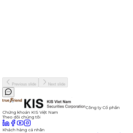
Chiến dịch
9 tháng 7, 2026
Thông báo Chào bán Trái phiếu TDP – Công Ty Cổ Phần
Thuận Đức
Công ty Cổ phần Thuận Đức (HOSE: TDP) chính thức thông
báo phát hành 350 tỷ đồng trái phiếu ra công chúng mã
TDP262901. Trái phiếu có kỳ hạn 3 năm, lãi suất năm đầu tiên
hấp dẫn lên đến 11,0%/năm, được đảm bảo bằng cổ phiếu TDP
với tỷ lệ bảo đảm tối thiểu 180%.
Kinh doanh
8 tháng 7, 2026
Previous slide
Next slide
Công ty Cổ phần
Chứng khoán KIS Việt Nam
Theo dõi chúng tôi
Khách hàng cá nhân