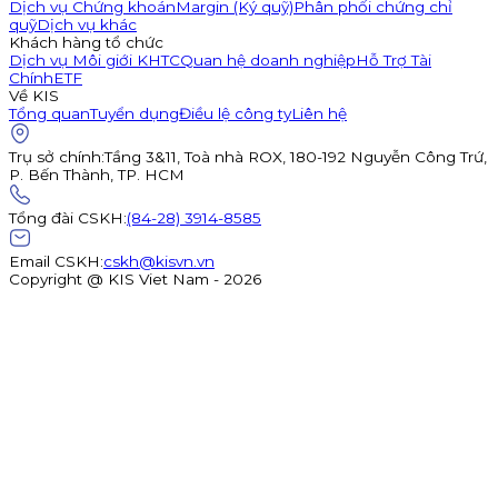
Dịch vụ Chứng khoán
Margin (Ký quỹ)
Phân phối chứng chỉ
quỹ
Dịch vụ khác
Khách hàng tổ chức
Dịch vụ Môi giới KHTC
Quan hệ doanh nghiệp
Hỗ Trợ Tài
Chính
ETF
Về KIS
Tổng quan
Tuyển dụng
Điều lệ công ty
Liên hệ
Trụ sở chính
:
Tầng 3&11, Toà nhà ROX, 180-192 Nguyễn Công Trứ,
P. Bến Thành, TP. HCM
Tổng đài CSKH
:
(84-28) 3914-8585
Email CSKH
:
cskh@kisvn.vn
Copyright @ KIS Viet Nam - 2026