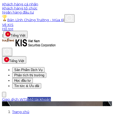
Khách hàng cá nhân
Khách hàng tổ chức
Ngân hàng đầu tư
Bản Lĩnh Chứng Trường - Mùa 6
|
Về KIS
Hỗ trợ
|
Tiếng Việt
Tiếng Việt
Sản Phẩm Dịch Vụ
Phân tích thị trường
Học đầu tư
Tin tức & Ưu đãi
Giao dịch WTS
Mở tài khoản
Trang chủ