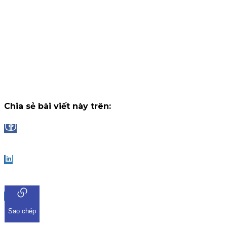
tháng, nhận thưởng tối đa lên đến 2.000.000 VNĐ/tháng.
Chiến dịch
14 tháng 7, 2026
Công bố danh sách Top 10 nhà đầu tư trúng thưởng Vòng 1
"Đọc vị World Cup"
Trải qua những trận cầu đầy kịch tính và b
ngờ tại chặng khởi tranh, chương trình "Đọc Vị World Cup" tr
ứng dụng iKIS đã nhận được sự tham gia bùng nổ từ cộng
đồng nhà đầu tư.
Chiến dịch
13 tháng 7, 2026
Chia sẻ bài viết này trên:
Facebook
LinkedIn
Sao chép