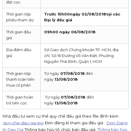
đặt cọc
Thời gian nộp
Trước
15h00
ngày
02/08/2018
tại các
phiếu tham dự
Đại lý đấu giá
Thời gian đấu
09h00 ngày
06/08/2018
giá
Địa điểm đấu
Sở Giao dịch Chứng khoán TP. HCM, địa
giá
chỉ: Số 16 Đường Võ Văn Kiệt, Phường
Nguyễn Thái Bình, Quận 1, HCM
Thời gian nộp
Từ ngày
07/08/2018
đến
thanh toán tiền
ngày
13/08/2018
mua cổ phần
Thời gian hoàn
Từ ngày
07/08/2018
đến
trả tiền cọc
ngày
13/08/2018
Nhà đầu tư xem cụ thể quy chế đấu giá theo file đính kèm
:
quy-che-dau-gia-ipo
Đơn đăng kí tham gia đấu giá :
Don Dang
Ki Dau Gia
Thông báo hủy tổ chức bán đấu giá:
Thông báo hủy