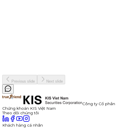
Chiến dịch
9 tháng 7, 2026
Thông báo Chào bán Trái phiếu TDP – Công Ty Cổ Phần
Thuận Đức
Công ty Cổ phần Thuận Đức (HOSE: TDP) chính thức thông
báo phát hành 350 tỷ đồng trái phiếu ra công chúng mã
TDP262901. Trái phiếu có kỳ hạn 3 năm, lãi suất năm đầu tiên
hấp dẫn lên đến 11,0%/năm, được đảm bảo bằng cổ phiếu TDP
với tỷ lệ bảo đảm tối thiểu 180%.
Kinh doanh
8 tháng 7, 2026
Previous slide
Next slide
Công ty Cổ phần
Chứng khoán KIS Việt Nam
Theo dõi chúng tôi
Khách hàng cá nhân