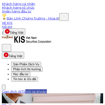
Khách hàng cá nhân
Khách hàng tổ chức
Ngân hàng đầu tư
Bản Lĩnh Chứng Trường - Mùa 6
|
Về KIS
Hỗ trợ
|
Tiếng Việt
Tiếng Việt
Sản Phẩm Dịch Vụ
Phân tích thị trường
Học đầu tư
Tin tức & Ưu đãi
Giao dịch WTS
Mở tài khoản