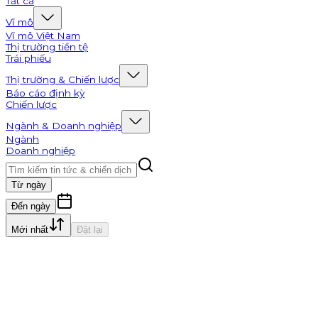
Tất cả
Vĩ mô
Vĩ mô Việt Nam
Thị trường tiền tệ
Trái phiếu
Thị trường & Chiến lược
Báo cáo định kỳ
Chiến lược
Ngành & Doanh nghiệp
Ngành
Doanh nghiệp
Từ ngày
Đến ngày
Mới nhất
Đặt lại