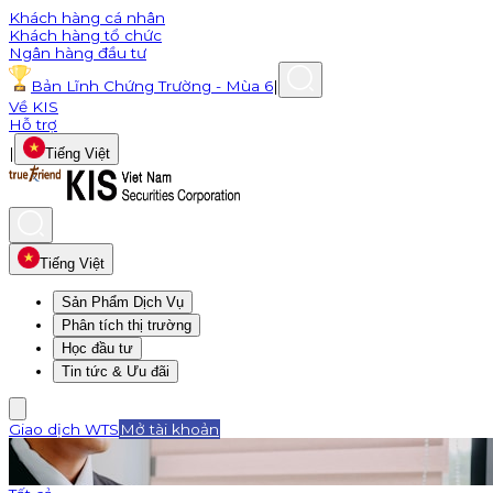
Khách hàng cá nhân
Khách hàng tổ chức
Ngân hàng đầu tư
Bản Lĩnh Chứng Trường - Mùa 6
|
Về KIS
Hỗ trợ
|
Tiếng Việt
Tiếng Việt
Sản Phẩm Dịch Vụ
Phân tích thị trường
Học đầu tư
Tin tức & Ưu đãi
Giao dịch WTS
Mở tài khoản