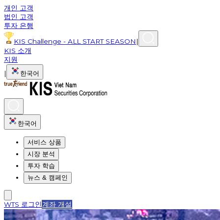
개인 고객
법인 고객
투자 은행
KIS Challenge - ALL START SEASON
|
KIS 소개
지원
|
한국어
한국어
서비스 상품
시장 분석
투자 학습
뉴스 & 캠페인
WTS 로그인
계좌 개설