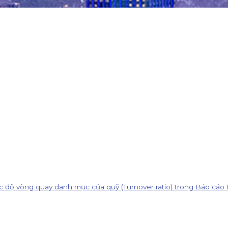
tốc độ vòng quay danh mục của quỹ (Turnover ratio) trong Báo cáo