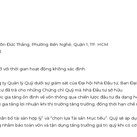
37 Tôn Đức Thắng, Phường Bến Nghé, Quận 1, TP. HCM
3
 với thời gian hoạt động không xác định.
 ty Quản lý Quỹ dưới sự giám sát của Đại hội Nhà Đầu tư, Ban Đạ
tư đã trả cho những Chứng chỉ Quỹ mà Nhà Đầu tư sở hữu.
 gia tăng ổn định về vốn thông qua chiến lược đầu tư đa dạng hóa 
ia tăng lợi nhuận khi thị trường tăng trưởng, đồng thời hạn chế 
hân bổ tài sản hợp lý” và “chọn lựa Tài sản Mục tiêu”. Quỹ sẽ áp 
ng nhằm bảo toàn vốn và tận dụng tăng trưởng giá trị quỹ khi có cơ