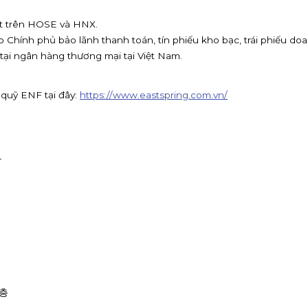
ết trên HOSE và HNX.
 do Chính phủ bảo lãnh thanh toán, tín phiếu kho bạc, trái phiếu doa
i tại ngân hàng thương mại tại Việt Nam.
 quỹ ENF tại đây:
https://www.eastspring.com.vn/
사
1층