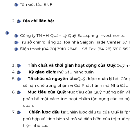
Tên viết tắt: ENF
Địa chỉ liên hệ:
Công ty TNHH Quản Lý Quỹ Eastspring Investments.
Trụ sở chính: Tầng 23, Tòa nhà Saigon Trade Center, 
Điện thoại: (84-28) 3910 2848 Số Fax: (84-28) 3910 561
Tính chất và thời gian hoạt động của Quỹ:
Quỹ mở
Kỳ giao dịch:
Thứ Sáu hàng tuần
Tổ chức và nguyên tắc:
Quỹ được quản lý bởi Công
sẽ hạn chế trong phạm vi Giá Phát hành mà Nhà Đầu 
Mục tiêu của Quỹ:
Mục tiêu của Quỹ hướng đến việc
phân bổ một cách linh hoạt nhằm tận dụng các cơ hội g
quan.
Chiến lược đầu tư:
Chiến lược đầu tư của Quỹ là “p
phù hợp với tình hình vĩ mô và diễn biến của thị trườ
hiện như sau: