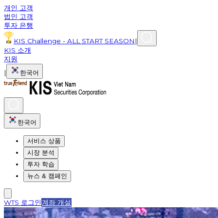
개인 고객
법인 고객
투자 은행
KIS Challenge - ALL START SEASON
|
KIS 소개
지원
|
한국어
한국어
서비스 상품
시장 분석
투자 학습
뉴스 & 캠페인
WTS 로그인
계좌 개설