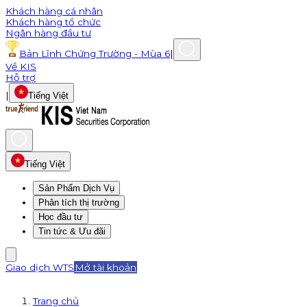
Khách hàng cá nhân
Khách hàng tổ chức
Ngân hàng đầu tư
Bản Lĩnh Chứng Trường - Mùa 6
|
Về KIS
Hỗ trợ
|
Tiếng Việt
Tiếng Việt
Sản Phẩm Dịch Vụ
Phân tích thị trường
Học đầu tư
Tin tức & Ưu đãi
Giao dịch WTS
Mở tài khoản
Trang chủ