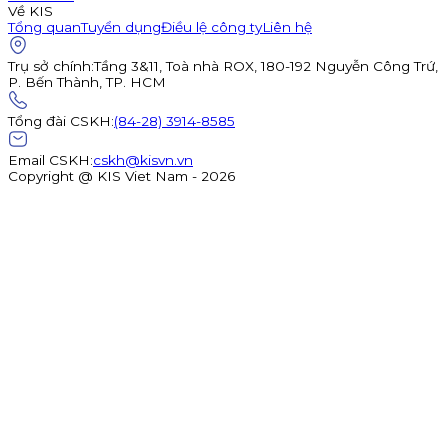
Về KIS
Tổng quan
Tuyển dụng
Điều lệ công ty
Liên hệ
Trụ sở chính
:
Tầng 3&11, Toà nhà ROX, 180-192 Nguyễn Công Trứ,
P. Bến Thành, TP. HCM
Tổng đài CSKH
:
(84-28) 3914-8585
Email CSKH
:
cskh@kisvn.vn
Copyright @ KIS Viet Nam - 2026