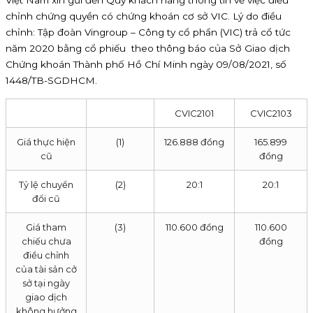
Việt Nam xin gửi đến Quý khách hàng thông tin về việc điều
chỉnh chứng quyền có chứng khoán cơ sở VIC. Lý do điều
chỉnh: Tập đoàn Vingroup – Công ty cổ phẩn (VIC) trả cổ tức
năm 2020 bằng cổ phiếu theo thông báo của Sở Giao dịch
Chứng khoán Thành phố Hồ Chí Minh ngày 09/08/2021, số
1448/TB-SGDHCM.
CVIC2101
CVIC2103
Giá thực hiện
(1)
126.888 đồng
165.899
cũ
đồng
Tỷ lệ chuyển
(2)
20:1
20:1
đổi cũ
Giá tham
(3)
110.600 đồng
110.600
chiếu chưa
đồng
điều chỉnh
của tài sản cở
sở tại ngày
giao dịch
không hưởng