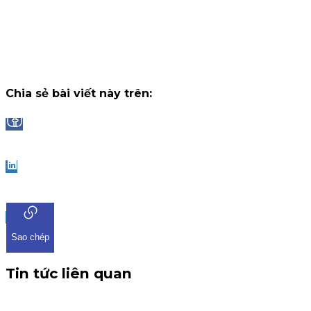
"Đọc vị World Cup"
Trải qua những trận cầu đầy kịch tính và b
ngờ tại chặng khởi tranh, chương trình "Đọc Vị World Cup" tr
ứng dụng iKIS đã nhận được sự tham gia bùng nổ từ cộng
đồng nhà đầu tư.
Chiến dịch
13 tháng 7, 2026
Chia sẻ bài viết này trên:
Facebook
LinkedIn
Sao chép
Tin tức liên quan