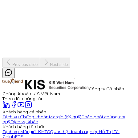
Thông báo Chào bán Trái phiếu TDP – Công Ty Cổ Phần
Thuận Đức
Công ty Cổ phần Thuận Đức (HOSE: TDP) chính thức thông
báo phát hành 350 tỷ đồng trái phiếu ra công chúng mã
TDP262901. Trái phiếu có kỳ hạn 3 năm, lãi suất năm đầu tiên
hấp dẫn lên đến 11,0%/năm, được đảm bảo bằng cổ phiếu TDP
với tỷ lệ bảo đảm tối thiểu 180%.
Kinh doanh
8 tháng 7, 2026
Previous slide
Next slide
Công ty Cổ phần
Chứng khoán KIS Việt Nam
Theo dõi chúng tôi
Khách hàng cá nhân
Dịch vụ Chứng khoán
Margin (Ký quỹ)
Phân phối chứng chỉ
quỹ
Dịch vụ khác
Khách hàng tổ chức
Dịch vụ Môi giới KHTC
Quan hệ doanh nghiệp
Hỗ Trợ Tài
Chính
ETF