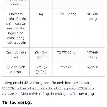
quyền
Giá tham
(4)
98.300 đồng
98.300
chiếu đã điều
đồng
chỉnh của tài
sản cở sở tại
ngày giao
dịch không
hưởng quyền
Giá thực hiện
(5) = (1) x
112.777 đồng
147.449
mới
[(4)/(3)]
đồng
Tỷ lệ chuyển
(6) = (2) x
17,7758:1
17,7758:1
đổi mới
[(4)/(3)]
Thông tin chi tiết vui lòng xem file đính kèm:
17082021 -
CVIC2101 - Điều chỉnh thông tin chứng quyền
17082021 -
CVIC2103 - Điều chỉnh thông tin chứng quyền
Trân trọng!
Tin tức nổi bật