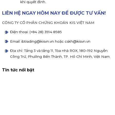
khi quyết định.
LIÊN HỆ NGAY HÔM NAY ĐỂ ĐƯỢC TƯ VẤN!
CÔNG TY CỔ PHẦN CHỨNG KHOÁN KIS VIỆT NAM
Điện thoại: (+84 28) 3914 8585
Email: ibtrading@kisvn.vn hoặc cskh@kisvn.vn
Địa chỉ: Tầng 3 và tầng 11, Tòa nhà ROX, 180–192 Nguyễn
Công Trứ, Phường Bến Thành, TP. Hồ Chí Minh, Việt Nam.
Tin tức nổi bật
Thông báo nhận đăng ký tham gia mua IPO Đất Việt VAC
(DVV)
KIS Việt Nam là tổ chức nhận đăng ký tham gia mua cổ
phiếu IPO DatVietVAC. Giá chào bán 54.800 đồng/cổ phiếu,
nhận đăng ký đến 16h00 ngày 07/09/2026.
Kinh doanh
4 tháng 8, 2026
Chứng khoán KIS tuyển cộng tác viên toàn quốc hoa hồng
80%
KIS tuyển CTV remote toàn quốc: giới thiệu khách mở tà
khoản, nhận hoa hồng đến 80% phí giao dịch, thưởng