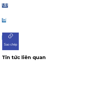
Facebook
LinkedIn
Sao chép
Tin tức liên quan
Thông báo nhận đăng ký tham gia mua IPO Đất Việt VAC
(DVV)
KIS Việt Nam là tổ chức nhận đăng ký tham gia mua cổ phiếu
IPO DatVietVAC. Giá chào bán 54.800 đồng/cổ phiếu, nhận
đăng ký đến 16h00 ngày 07/09/2026.
Kinh doanh