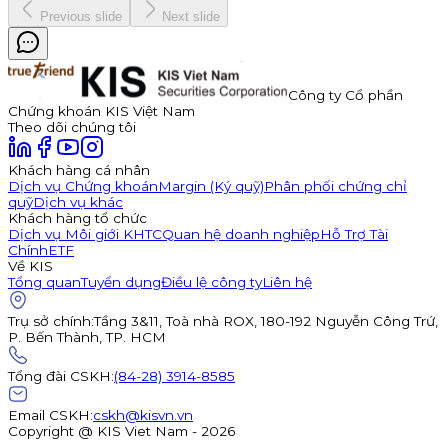
Previous slide
Next slide
Công ty Cổ phần
Chứng khoán KIS Việt Nam
Theo dõi chúng tôi
Khách hàng cá nhân
Dịch vụ Chứng khoán
Margin (Ký quỹ)
Phân phối chứng chỉ
quỹ
Dịch vụ khác
Khách hàng tổ chức
Dịch vụ Môi giới KHTC
Quan hệ doanh nghiệp
Hỗ Trợ Tài
Chính
ETF
Về KIS
Tổng quan
Tuyển dụng
Điều lệ công ty
Liên hệ
Trụ sở chính
:
Tầng 3&11, Toà nhà ROX, 180-192 Nguyễn Công Trứ,
P. Bến Thành, TP. HCM
Tổng đài CSKH
:
(84-28) 3914-8585
Email CSKH
:
cskh@kisvn.vn
Copyright @ KIS Viet Nam - 2026