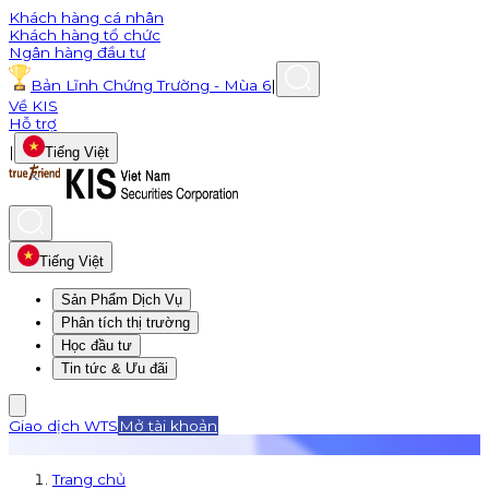
Khách hàng cá nhân
Khách hàng tổ chức
Ngân hàng đầu tư
Bản Lĩnh Chứng Trường - Mùa 6
|
Về KIS
Hỗ trợ
|
Tiếng Việt
Tiếng Việt
Sản Phẩm Dịch Vụ
Phân tích thị trường
Học đầu tư
Tin tức & Ưu đãi
Giao dịch WTS
Mở tài khoản
Trang chủ