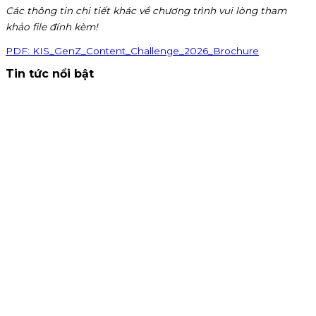
Các thông tin chi tiết khác về chương trình vui lòng tham
khảo file đính kèm!
PDF
:
KIS_GenZ_Content_Challenge_2026_Brochure
Tin tức nổi bật
Thông báo nhận đăng ký tham gia mua IPO Đất Việt VAC
(DVV)
KIS Việt Nam là tổ chức nhận đăng ký tham gia mua cổ
phiếu IPO DatVietVAC. Giá chào bán 54.800 đồng/cổ phiếu,
nhận đăng ký đến 16h00 ngày 07/09/2026.
Kinh doanh
4 tháng 8, 2026
Chứng khoán KIS tuyển cộng tác viên toàn quốc hoa hồng
80%
KIS tuyển CTV remote toàn quốc: giới thiệu khách mở tà
khoản, nhận hoa hồng đến 80% phí giao dịch, thưởng
100K/khách và 15% khi giới thiệu CTV. Đăng ký ngay!
Chiến dịch
30 tháng 7, 2026
Chuyển danh mục về KIS - Mở khóa đặc quyền phí 0.1% và
thưởng đến 1.5 triệu!
Chuyển danh mục chứng khoán về KIS t
14/07 - 30/09/2026 để nhận ngay ưu đãi kép: Phí giao dịch
chạm đáy 0.1% trên iKIS và tặng tiền mặt lên đến 1.5 triệu đồ
Chiến dịch
14 tháng 7, 2026