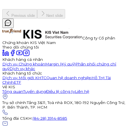
19 tháng 12, 2025
Previous slide
Next slide
Công ty Cổ phần
Chứng khoán KIS Việt Nam
Theo dõi chúng tôi
Khách hàng cá nhân
Dịch vụ Chứng khoán
Margin (Ký quỹ)
Phân phối chứng chỉ
quỹ
Dịch vụ khác
Khách hàng tổ chức
Dịch vụ Môi giới KHTC
Quan hệ doanh nghiệp
Hỗ Trợ Tài
Chính
ETF
Về KIS
Tổng quan
Tuyển dụng
Điều lệ công ty
Liên hệ
Trụ sở chính
:
Tầng 3&11, Toà nhà ROX, 180-192 Nguyễn Công Trứ,
P. Bến Thành, TP. HCM
Tổng đài CSKH
:
(84-28) 3914-8585