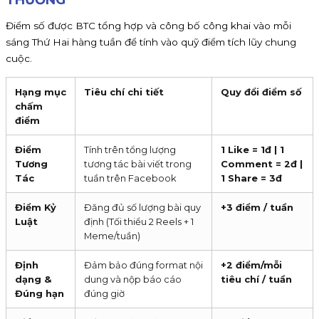
Điểm số được BTC tổng hợp và công bố công khai vào mỗi
sáng Thứ Hai hàng tuần để tính vào quỹ điểm tích lũy chung
cuộc.
Hạng mục
Tiêu chí chi tiết
Quy đổi điểm số
chấm
điểm
Điểm
Tính trên tổng lượng
1 Like = 1đ | 1
Tương
tương tác bài viết trong
Comment = 2đ |
Tác
tuần trên Facebook
1 Share = 3đ
Điểm Kỷ
Đăng đủ số lượng bài quy
+3 điểm / tuần
Luật
định (Tối thiểu 2 Reels + 1
Meme/tuần)
Định
Đảm bảo đúng format nội
+2 điểm/mỗi
dạng &
dung và nộp báo cáo
tiêu chí / tuần
Đúng hạn
đúng giờ