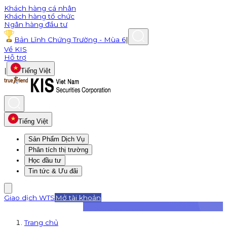
Khách hàng cá nhân
Khách hàng tổ chức
Ngân hàng đầu tư
Bản Lĩnh Chứng Trường - Mùa 6
|
Về KIS
Hỗ trợ
|
Tiếng Việt
Tiếng Việt
Sản Phẩm Dịch Vụ
Phân tích thị trường
Học đầu tư
Tin tức & Ưu đãi
Giao dịch WTS
Mở tài khoản
Trang chủ