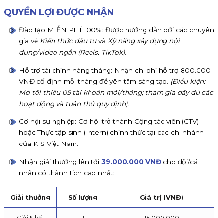
QUYỀN LỢI ĐƯỢC NHẬN
Đào tạo MIỄN PHÍ 100%: Được hướng dẫn bởi các chuyên
gia về
Kiến thức đầu tư
và
Kỹ năng xây dựng nội
dung/video ngắn (Reels, TikTok)
.
Hỗ trợ tài chính hàng tháng: Nhận chi phí hỗ trợ 800.000
VNĐ cố định mỗi tháng để yên tâm sáng tạo.
(Điều kiện:
Mở tối thiểu 05 tài khoản mới/tháng; tham gia đầy đủ các
hoạt động và tuân thủ quy định).
Cơ hội sự nghiệp: Cơ hội trở thành Cộng tác viên (CTV)
hoặc Thực tập sinh (Intern) chính thức tại các chi nhánh
của KIS Việt Nam.
Nhận giải thưởng lên tới
39.000.000 VNĐ
cho đội/cá
nhân có thành tích cao nhất:
Giải thưởng
Số lượng
Giá trị (VNĐ)
Giải Nhất
1
15.000.000