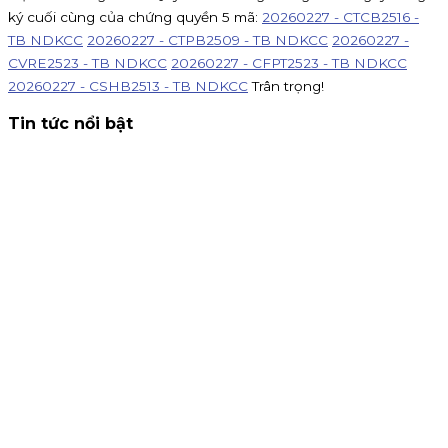
ký cuối cùng của chứng quyền 5 mã:
20260227 - CTCB2516 -
TB NDKCC
20260227 - CTPB2509 - TB NDKCC
20260227 -
CVRE2523 - TB NDKCC
20260227 - CFPT2523 - TB NDKCC
20260227 - CSHB2513 - TB NDKCC
Trân trọng!
Tin tức nổi bật
Thông báo nhận đăng ký tham gia mua IPO Đất Việt VAC
(DVV)
KIS Việt Nam là tổ chức nhận đăng ký tham gia mua cổ
phiếu IPO DatVietVAC. Giá chào bán 54.800 đồng/cổ phiếu,
nhận đăng ký đến 16h00 ngày 07/09/2026.
Kinh doanh
4 tháng 8, 2026
Chứng khoán KIS tuyển cộng tác viên toàn quốc hoa hồng
80%
KIS tuyển CTV remote toàn quốc: giới thiệu khách mở tà
khoản, nhận hoa hồng đến 80% phí giao dịch, thưởng
100K/khách và 15% khi giới thiệu CTV. Đăng ký ngay!
Chiến dịch
30 tháng 7, 2026
Chuyển danh mục về KIS - Mở khóa đặc quyền phí 0.1% và
thưởng đến 1.5 triệu!
Chuyển danh mục chứng khoán về KIS t
14/07 - 30/09/2026 để nhận ngay ưu đãi kép: Phí giao dịch
chạm đáy 0.1% trên iKIS và tặng tiền mặt lên đến 1.5 triệu đồ
Chiến dịch