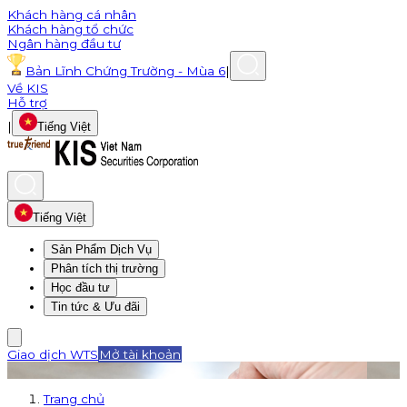
Khách hàng cá nhân
Khách hàng tổ chức
Ngân hàng đầu tư
Bản Lĩnh Chứng Trường - Mùa 6
|
Về KIS
Hỗ trợ
|
Tiếng Việt
Tiếng Việt
Sản Phẩm Dịch Vụ
Phân tích thị trường
Học đầu tư
Tin tức & Ưu đãi
Giao dịch WTS
Mở tài khoản
Trang chủ