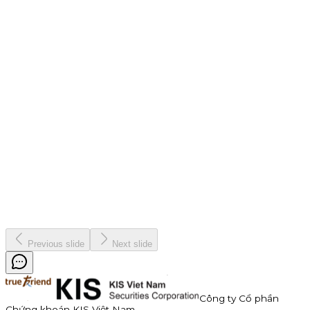
Bước vào vòng knockout khốc liệt, iKIS chính thức kích hoạt
bộ tính năng siêu khủng giúp bạn bứt phá bảng xếp hạng và
lật đổ ngôi vương dễ dàng hơn. Chơi lớn hơn, quà đậm hơn!
Chiến dịch
9 tháng 7, 2026
Thông báo Chào bán Trái phiếu TDP – Công Ty Cổ Phần
Thuận Đức
Công ty Cổ phần Thuận Đức (HOSE: TDP) chính thức thông
báo phát hành 350 tỷ đồng trái phiếu ra công chúng mã
TDP262901. Trái phiếu có kỳ hạn 3 năm, lãi suất năm đầu tiên
hấp dẫn lên đến 11,0%/năm, được đảm bảo bằng cổ phiếu TDP
với tỷ lệ bảo đảm tối thiểu 180%.
Kinh doanh
8 tháng 7, 2026
Previous slide
Next slide
Công ty Cổ phần
Chứng khoán KIS Việt Nam