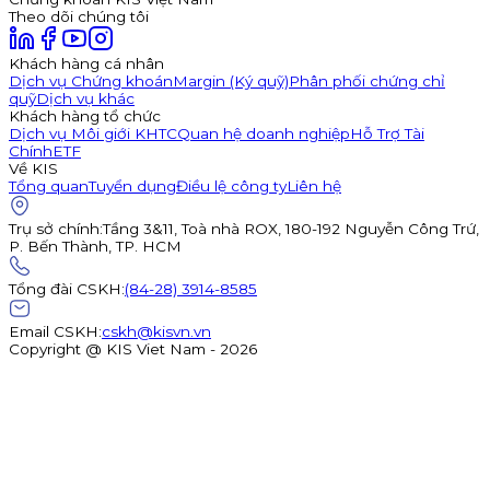
Theo dõi chúng tôi
Khách hàng cá nhân
Dịch vụ Chứng khoán
Margin (Ký quỹ)
Phân phối chứng chỉ
quỹ
Dịch vụ khác
Khách hàng tổ chức
Dịch vụ Môi giới KHTC
Quan hệ doanh nghiệp
Hỗ Trợ Tài
Chính
ETF
Về KIS
Tổng quan
Tuyển dụng
Điều lệ công ty
Liên hệ
Trụ sở chính
:
Tầng 3&11, Toà nhà ROX, 180-192 Nguyễn Công Trứ,
P. Bến Thành, TP. HCM
Tổng đài CSKH
:
(84-28) 3914-8585
Email CSKH
:
cskh@kisvn.vn
Copyright @ KIS Viet Nam - 2026