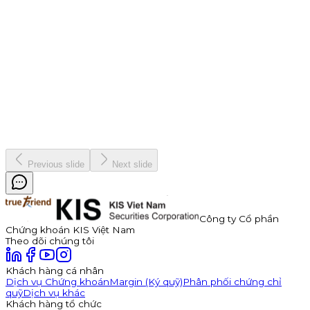
9 tháng 7, 2026
Thông báo Chào bán Trái phiếu TDP – Công Ty Cổ Phần
Thuận Đức
Công ty Cổ phần Thuận Đức (HOSE: TDP) chính thức thông
báo phát hành 350 tỷ đồng trái phiếu ra công chúng mã
TDP262901. Trái phiếu có kỳ hạn 3 năm, lãi suất năm đầu tiên
hấp dẫn lên đến 11,0%/năm, được đảm bảo bằng cổ phiếu TDP
với tỷ lệ bảo đảm tối thiểu 180%.
Kinh doanh
8 tháng 7, 2026
Previous slide
Next slide
Công ty Cổ phần
Chứng khoán KIS Việt Nam
Theo dõi chúng tôi
Khách hàng cá nhân
Dịch vụ Chứng khoán
Margin (Ký quỹ)
Phân phối chứng chỉ
quỹ
Dịch vụ khác
Khách hàng tổ chức