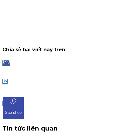
14 tháng 7, 2026
Công bố danh sách Top 10 nhà đầu tư trúng thưởng Vòng 1
"Đọc vị World Cup"
Trải qua những trận cầu đầy kịch tính và b
ngờ tại chặng khởi tranh, chương trình "Đọc Vị World Cup" tr
ứng dụng iKIS đã nhận được sự tham gia bùng nổ từ cộng
đồng nhà đầu tư.
Chiến dịch
13 tháng 7, 2026
Chia sẻ bài viết này trên:
Facebook
LinkedIn
Sao chép
Tin tức liên quan