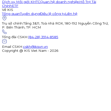
Dịch vụ Môi giới KHTC
Quan hệ doanh nghiệp
Hỗ Trợ Tài
Chính
ETF
Về KIS
Tổng quan
Tuyển dụng
Điều lệ công ty
Liên hệ
Trụ sở chính
:
Tầng 3&11, Toà nhà ROX, 180-192 Nguyễn Công Trứ,
P. Bến Thành, TP. HCM
Tổng đài CSKH
:
(84-28) 3914-8585
Email CSKH
:
cskh@kisvn.vn
Copyright @ KIS Viet Nam - 2026