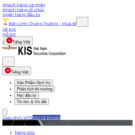
Khách hàng cá nhân
Khách hàng tổ chức
Ngân hàng đầu tư
Bản Lĩnh Chứng Trường - Mùa 6
|
Về KIS
Hỗ trợ
|
Tiếng Việt
Tiếng Việt
Sản Phẩm Dịch Vụ
Phân tích thị trường
Học đầu tư
Tin tức & Ưu đãi
Giao dịch WTS
Mở tài khoản
Trang chủ