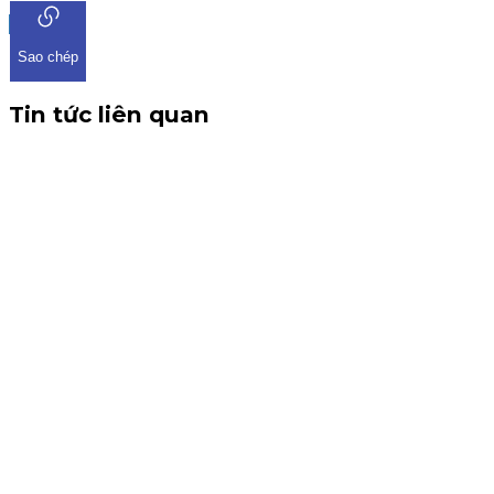
Sao chép
Tin tức liên quan
CBTT V/v: Điều chỉnh thông tin chứng quyền có chứng kho
THÔNG BÁO CBTT V/v: Điều chỉnh thông tin chứng quyền có ch
tin về việc điều chỉnh chứng quyền có chứng khoán cơ sở VHM. 
Chứng quyền
6 tháng 8, 2026
Thông báo nhận đăng ký tham gia mua IPO Đất Việt VAC (D
KIS Việt Nam là tổ chức nhận đăng ký tham gia mua cổ phiếu I
Kinh doanh
4 tháng 8, 2026