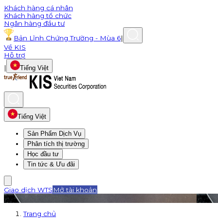
Khách hàng cá nhân
Khách hàng tổ chức
Ngân hàng đầu tư
Bản Lĩnh Chứng Trường - Mùa 6
|
Về KIS
Hỗ trợ
|
Tiếng Việt
Tiếng Việt
Sản Phẩm Dịch Vụ
Phân tích thị trường
Học đầu tư
Tin tức & Ưu đãi
Giao dịch WTS
Mở tài khoản
Trang chủ