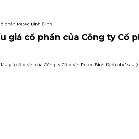
Cổ phần Petec Bình Định
u giá cổ phần của Công ty Cổ p
 giá cổ phần của Công ty Cổ phần Petec Bình Định như sau (nội 
VV)
KIS Việt Nam là tổ chức nhận đăng ký tham gia mua cổ phiếu 
 80%
KIS tuyển CTV remote toàn quốc: giới thiệu khách mở tài kho