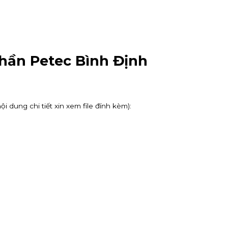
hần Petec Bình Định
dung chi tiết xin xem file đính kèm):
IPO DatVietVAC. Giá chào bán 54.800 đồng/cổ phiếu, nhận đăng k
ản, nhận hoa hồng đến 80% phí giao dịch, thưởng 100K/khách và