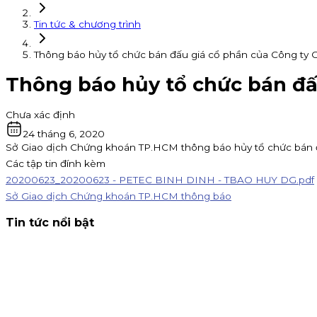
Tin tức & chương trình
Thông báo hủy tổ chức bán đấu giá cổ phần của Công ty 
Thông báo hủy tổ chức bán đấ
Chưa xác định
24 tháng 6, 2020
Sở Giao dịch Chứng khoán TP.HCM thông báo hủy tổ chức bán đấu
Các tập tin đính kèm
20200623_20200623 - PETEC BINH DINH - TBAO HUY DG.pdf
Sở Giao dịch Chứng khoán TP.HCM thông báo
Tin tức nổi bật
Thông báo nhận đăng ký tham gia mua IPO Đất Việt VAC (D
đến 16h00 ngày 07/09/2026.
Kinh doanh
4 tháng 8, 2026
Chứng khoán KIS tuyển cộng tác viên toàn quốc hoa hồng
15% khi giới thiệu CTV. Đăng ký ngay!