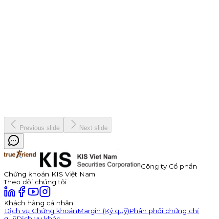
9 tháng 7, 2026
Thông báo Chào bán Trái phiếu TDP – Công Ty Cổ Phần
Thuận Đức
Công ty Cổ phần Thuận Đức (HOSE: TDP) chính thức thông
báo phát hành 350 tỷ đồng trái phiếu ra công chúng mã
TDP262901. Trái phiếu có kỳ hạn 3 năm, lãi suất năm đầu tiên
hấp dẫn lên đến 11,0%/năm, được đảm bảo bằng cổ phiếu TDP
với tỷ lệ bảo đảm tối thiểu 180%.
Kinh doanh
8 tháng 7, 2026
Previous slide
Next slide
Công ty Cổ phần
Chứng khoán KIS Việt Nam
Theo dõi chúng tôi
Khách hàng cá nhân
Dịch vụ Chứng khoán
Margin (Ký quỹ)
Phân phối chứng chỉ
quỹ
Dịch vụ khác