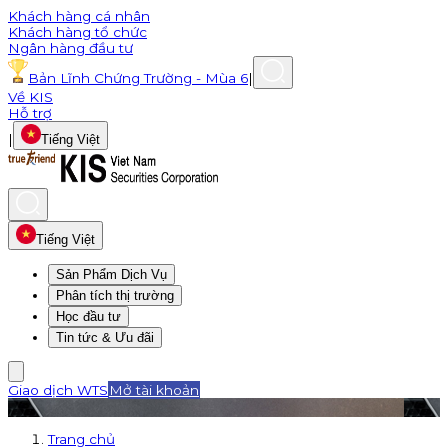
Khách hàng cá nhân
Khách hàng tổ chức
Ngân hàng đầu tư
Bản Lĩnh Chứng Trường - Mùa 6
|
Về KIS
Hỗ trợ
|
Tiếng Việt
Tiếng Việt
Sản Phẩm Dịch Vụ
Phân tích thị trường
Học đầu tư
Tin tức & Ưu đãi
Giao dịch WTS
Mở tài khoản
Trang chủ