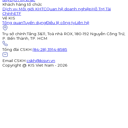
Khách hàng tổ chức
Dịch vụ Môi giới KHTC
Quan hệ doanh nghiệp
Hỗ Trợ Tài
Chính
ETF
Về KIS
Tổng quan
Tuyển dụng
Điều lệ công ty
Liên hệ
Trụ sở chính
:
Tầng 3&11, Toà nhà ROX, 180-192 Nguyễn Công Trứ,
P. Bến Thành, TP. HCM
Tổng đài CSKH
:
(84-28) 3914-8585
Email CSKH
:
cskh@kisvn.vn
Copyright @ KIS Viet Nam - 2026