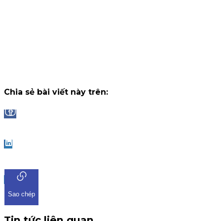
Chiến dịch
14 tháng 7, 2026
Công bố danh sách Top 10 nhà đầu tư trúng thưởng Vòng 1
"Đọc vị World Cup"
Trải qua những trận cầu đầy kịch tính và b
ngờ tại chặng khởi tranh, chương trình "Đọc Vị World Cup" tr
ứng dụng iKIS đã nhận được sự tham gia bùng nổ từ cộng
đồng nhà đầu tư.
Chiến dịch
13 tháng 7, 2026
Chia sẻ bài viết này trên:
Facebook
LinkedIn
Sao chép
Tin tức liên quan