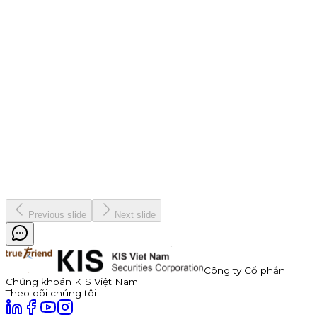
Chiến dịch
9 tháng 7, 2026
Thông báo Chào bán Trái phiếu TDP – Công Ty Cổ Phần
Thuận Đức
Công ty Cổ phần Thuận Đức (HOSE: TDP) chính thức thông
báo phát hành 350 tỷ đồng trái phiếu ra công chúng mã
TDP262901. Trái phiếu có kỳ hạn 3 năm, lãi suất năm đầu tiên
hấp dẫn lên đến 11,0%/năm, được đảm bảo bằng cổ phiếu TDP
với tỷ lệ bảo đảm tối thiểu 180%.
Kinh doanh
8 tháng 7, 2026
Previous slide
Next slide
Công ty Cổ phần
Chứng khoán KIS Việt Nam
Theo dõi chúng tôi