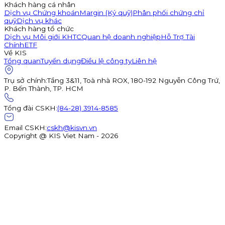
Khách hàng cá nhân
Dịch vụ Chứng khoán
Margin (Ký quỹ)
Phân phối chứng chỉ
quỹ
Dịch vụ khác
Khách hàng tổ chức
Dịch vụ Môi giới KHTC
Quan hệ doanh nghiệp
Hỗ Trợ Tài
Chính
ETF
Về KIS
Tổng quan
Tuyển dụng
Điều lệ công ty
Liên hệ
Trụ sở chính
:
Tầng 3&11, Toà nhà ROX, 180-192 Nguyễn Công Trứ,
P. Bến Thành, TP. HCM
Tổng đài CSKH
:
(84-28) 3914-8585
Email CSKH
:
cskh@kisvn.vn
Copyright @ KIS Viet Nam - 2026