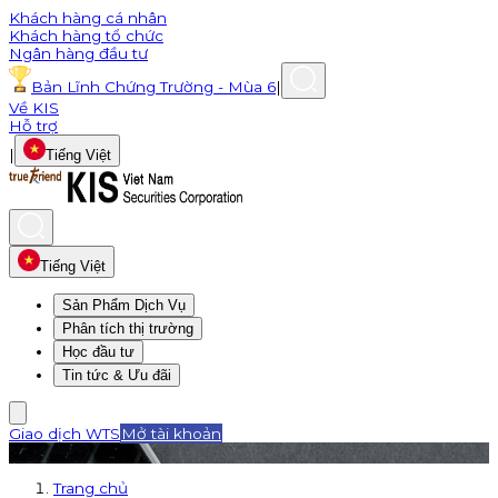
Khách hàng cá nhân
Khách hàng tổ chức
Ngân hàng đầu tư
Bản Lĩnh Chứng Trường - Mùa 6
|
Về KIS
Hỗ trợ
|
Tiếng Việt
Tiếng Việt
Sản Phẩm Dịch Vụ
Phân tích thị trường
Học đầu tư
Tin tức & Ưu đãi
Giao dịch WTS
Mở tài khoản
Trang chủ