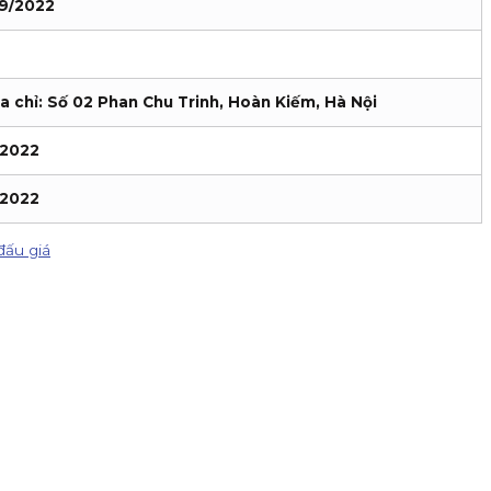
09/2022
a chỉ: Số 02 Phan Chu Trinh, Hoàn Kiếm, Hà Nội
/2022
/2022
đấu giá
IPO DatVietVAC. Giá chào bán 54.800 đồng/cổ phiếu, nhận đăng k
ản, nhận hoa hồng đến 80% phí giao dịch, thưởng 100K/khách và