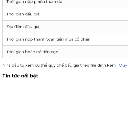
Thời gian nộp phiếu tham dự
Thời gian đấu giá
Địa điểm đấu giá
Thời gian nộp thanh toán tiền mua cổ phần
Thời gian hoàn trả tiền cọc
Nhà đầu tư xem cụ thể quy chế đấu giá theo file đính kèm:
Quy 
Tin tức nổi bật
Thông báo nhận đăng ký tham gia mua IPO Đất Việt VAC (D
đến 16h00 ngày 07/09/2026.
Kinh doanh
4 tháng 8, 2026
Chứng khoán KIS tuyển cộng tác viên toàn quốc hoa hồng
15% khi giới thiệu CTV. Đăng ký ngay!
Chiến dịch
30 tháng 7, 2026