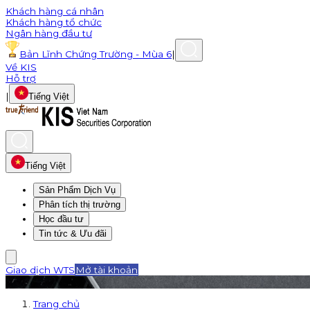
Khách hàng cá nhân
Khách hàng tổ chức
Ngân hàng đầu tư
Bản Lĩnh Chứng Trường - Mùa 6
|
Về KIS
Hỗ trợ
|
Tiếng Việt
Tiếng Việt
Sản Phẩm Dịch Vụ
Phân tích thị trường
Học đầu tư
Tin tức & Ưu đãi
Giao dịch WTS
Mở tài khoản
Trang chủ