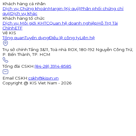
Khách hàng cá nhân
Dịch vụ Chứng khoán
Margin (Ký quỹ)
Phân phối chứng chỉ
quỹ
Dịch vụ khác
Khách hàng tổ chức
Dịch vụ Môi giới KHTC
Quan hệ doanh nghiệp
Hỗ Trợ Tài
Chính
ETF
Về KIS
Tổng quan
Tuyển dụng
Điều lệ công ty
Liên hệ
Trụ sở chính
:
Tầng 3&11, Toà nhà ROX, 180-192 Nguyễn Công Trứ,
P. Bến Thành, TP. HCM
Tổng đài CSKH
:
(84-28) 3914-8585
Email CSKH
:
cskh@kisvn.vn
Copyright @ KIS Viet Nam - 2026