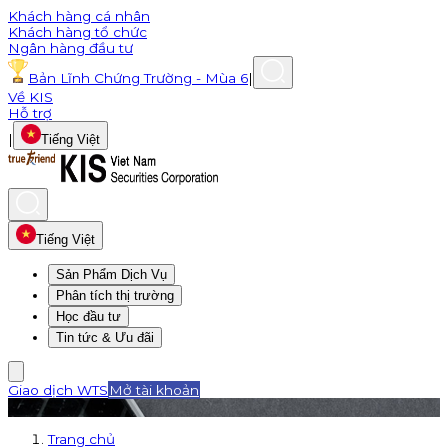
Khách hàng cá nhân
Khách hàng tổ chức
Ngân hàng đầu tư
Bản Lĩnh Chứng Trường - Mùa 6
|
Về KIS
Hỗ trợ
|
Tiếng Việt
Tiếng Việt
Sản Phẩm Dịch Vụ
Phân tích thị trường
Học đầu tư
Tin tức & Ưu đãi
Giao dịch WTS
Mở tài khoản
Trang chủ