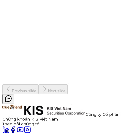
Chiến dịch
9 tháng 7, 2026
Thông báo Chào bán Trái phiếu TDP – Công Ty Cổ Phần
Thuận Đức
Công ty Cổ phần Thuận Đức (HOSE: TDP) chính thức thông
báo phát hành 350 tỷ đồng trái phiếu ra công chúng mã
TDP262901. Trái phiếu có kỳ hạn 3 năm, lãi suất năm đầu tiên
hấp dẫn lên đến 11,0%/năm, được đảm bảo bằng cổ phiếu TDP
với tỷ lệ bảo đảm tối thiểu 180%.
Kinh doanh
8 tháng 7, 2026
Previous slide
Next slide
Công ty Cổ phần
Chứng khoán KIS Việt Nam
Theo dõi chúng tôi