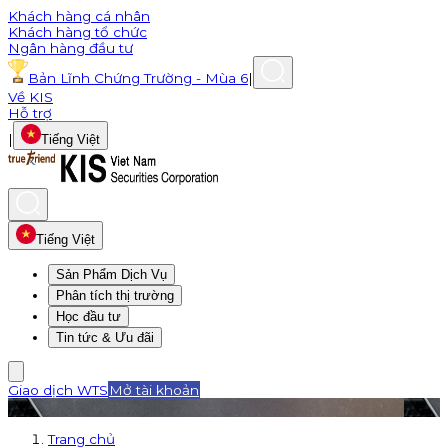
Khách hàng cá nhân
Khách hàng tổ chức
Ngân hàng đầu tư
Bản Lĩnh Chứng Trường - Mùa 6
|
Về KIS
Hỗ trợ
|
Tiếng Việt
Tiếng Việt
Sản Phẩm Dịch Vụ
Phân tích thị trường
Học đầu tư
Tin tức & Ưu đãi
Giao dịch WTS
Mở tài khoản
Trang chủ