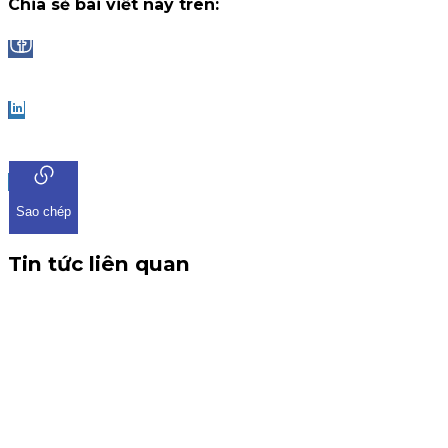
Chia sẻ bài viết này trên:
Facebook
LinkedIn
Sao chép
Tin tức liên quan
CBTT V/v: Điều chỉnh thông tin chứng quyền có chứng
khoán cơ sở VHM
THÔNG BÁO CBTT V/v: Điều chỉnh thông tin chứng quyền có
chứng khoán cơ sở VHM Kính gửi: Quý khách hàng, Công ty
Cổ phần Chứng khoán KIS Việt Nam xin gửi đến Quý khách
hàng thông tin về việc điều chỉnh chứng quyền có chứng
khoán cơ sở VHM. Trân trọng.