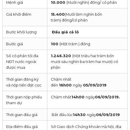
Mệnh giá
10.000
(Mười nghìn) đồng/ cổ phần
Giá khởi điểm
15.400
(Mười lăm nghìn bốn
trăm) đồng/cổ phần
Bước khối lượng
Đấu giá cả lô
Bước giá
100
(Một trăm ) đồng
Số cổ phần tối đa
1.246.320
(Một triệu hai trăm bốn
NĐT nước ngoài
mươi sáu nghìn ba trăm hai mươi) cổ
được mua
phần
Thời gian đăng ký
Chậm nhất
và nộp tiền đặt cọc
đến
16h00
ngày
05/09/2019
Thời gian nộp phiếu
Chậm nhất
14h00
ngày
06/09/2019.
tham dự
Thời gian đấu giá
Bắt đầu lúc
14h30
ngày
06/09/2019
Địa điểm đấu giá
Sở Giao dịch Chứng khoán Hà Nội, địa