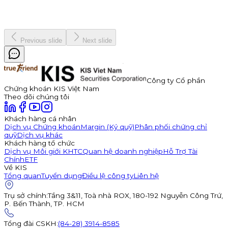
Kinh doanh
8 tháng 7, 2026
Previous slide
Next slide
Công ty Cổ phần
Chứng khoán KIS Việt Nam
Theo dõi chúng tôi
Khách hàng cá nhân
Dịch vụ Chứng khoán
Margin (Ký quỹ)
Phân phối chứng chỉ
quỹ
Dịch vụ khác
Khách hàng tổ chức
Dịch vụ Môi giới KHTC
Quan hệ doanh nghiệp
Hỗ Trợ Tài
Chính
ETF
Về KIS
Tổng quan
Tuyển dụng
Điều lệ công ty
Liên hệ
Trụ sở chính
:
Tầng 3&11, Toà nhà ROX, 180-192 Nguyễn Công Trứ,
P. Bến Thành, TP. HCM
Tổng đài CSKH
:
(84-28) 3914-8585