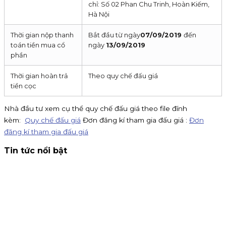
chỉ: Số 02 Phan Chu Trinh, Hoàn Kiếm,
Hà Nội
Thời gian nộp thanh
Bắt đầu từ ngày
07/09/2019
đến
toán tiền mua cổ
ngày
13/09/2019
phần
Thời gian hoàn trả
Theo quy chế đấu giá
tiền cọc
Nhà đầu tư xem cụ thể quy chế đấu giá theo file đính
kèm:
Quy chế đấu giá
Đơn đăng kí tham gia đấu giá :
Đơn
đăng kí tham gia đấu giá
Tin tức nổi bật
Thông báo nhận đăng ký tham gia mua IPO Đất Việt VAC
(DVV)
KIS Việt Nam là tổ chức nhận đăng ký tham gia mua cổ
phiếu IPO DatVietVAC. Giá chào bán 54.800 đồng/cổ phiếu,
nhận đăng ký đến 16h00 ngày 07/09/2026.
Kinh doanh
4 tháng 8, 2026
Chứng khoán KIS tuyển cộng tác viên toàn quốc hoa hồng