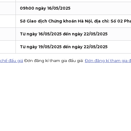
09h00 ngày 16/05/2025
Sở Giao dịch Chứng khoán Hà Nội, địa chỉ: Số 02 Ph
Từ ngày 16/05/2025 đến ngày 22/05/2025
Từ ngày 19/05/2025 đến ngày 22/05/2025
chế đấu giá
Đơn đăng kí tham gia đấu giá:
Đơn đăng kí tham gia đ
VV)
KIS Việt Nam là tổ chức nhận đăng ký tham gia mua cổ phiếu 
 80%
KIS tuyển CTV remote toàn quốc: giới thiệu khách mở tài kho
ởng đến 1.5 triệu!
Chuyển danh mục chứng khoán về KIS từ 14/07 