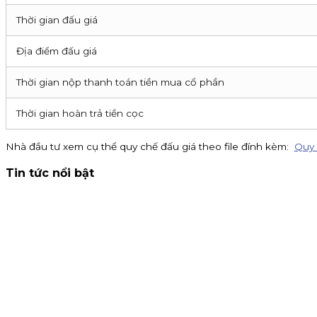
Thời gian đấu giá
Địa điểm đấu giá
Thời gian nộp thanh toán tiền mua cổ phần
Thời gian hoàn trả tiền cọc
Nhà đầu tư xem cụ thể quy chế đấu giá theo file đính kèm:
Quy 
Tin tức nổi bật
Thông báo nhận đăng ký tham gia mua IPO Đất Việt VAC (D
đến 16h00 ngày 07/09/2026.
Kinh doanh
4 tháng 8, 2026
Chứng khoán KIS tuyển cộng tác viên toàn quốc hoa hồng
15% khi giới thiệu CTV. Đăng ký ngay!
Chiến dịch
30 tháng 7, 2026
Chuyển danh mục về KIS - Mở khóa đặc quyền phí 0.1% và thư
0.1% trên iKIS và tặng tiền mặt lên đến 1.5 triệu đồng.