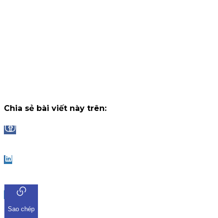
Chiến dịch
14 tháng 7, 2026
Trở lại giao dịch iKIS - Nhận ngay đặc quyền hoàn phí 50%
i
nhận thưởng tối đa lên đến 2.000.000 VNĐ/tháng.
Chiến dịch
14 tháng 7, 2026
Công bố danh sách Top 10 nhà đầu tư trúng thưởng Vòng 1 "
dụng iKIS đã nhận được sự tham gia bùng nổ từ cộng đồng 
Chiến dịch
13 tháng 7, 2026
Chia sẻ bài viết này trên:
Facebook
LinkedIn
Sao chép