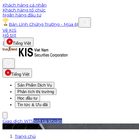
Khách hàng cá nhân
Khách hàng tổ chức
Ngân hàng đầu tư
Bản Lĩnh Chứng Trường - Mùa 6
|
Về KIS
Hỗ trợ
|
Tiếng Việt
Tiếng Việt
Sản Phẩm Dịch Vụ
Phân tích thị trường
Học đầu tư
Tin tức & Ưu đãi
Giao dịch WTS
Mở tài khoản
Trang chủ