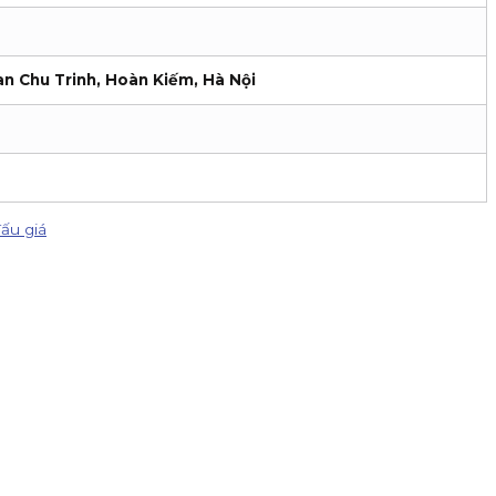
an Chu Trinh, Hoàn Kiếm, Hà Nội
ấu giá
IPO DatVietVAC. Giá chào bán 54.800 đồng/cổ phiếu, nhận đăng k
ản, nhận hoa hồng đến 80% phí giao dịch, thưởng 100K/khách và
- 30/09/2026 để nhận ngay ưu đãi kép: Phí giao dịch chạm đáy