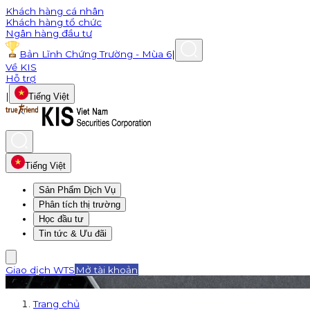
Khách hàng cá nhân
Khách hàng tổ chức
Ngân hàng đầu tư
Bản Lĩnh Chứng Trường - Mùa 6
|
Về KIS
Hỗ trợ
|
Tiếng Việt
Tiếng Việt
Sản Phẩm Dịch Vụ
Phân tích thị trường
Học đầu tư
Tin tức & Ưu đãi
Giao dịch WTS
Mở tài khoản
Trang chủ