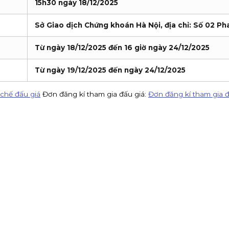
15h30 ngày 18/12/2025
Sở Giao dịch Chứng khoán Hà Nội, địa chỉ: Số 02 Ph
Từ ngày 18/12/2025 đến 16 giờ ngày 24/12/2025
Từ ngày 19/12/2025 đến ngày 24/12/2025
chế đấu giá
Đơn đăng kí tham gia đấu giá:
Đơn đăng kí tham gia đ
VV)
KIS Việt Nam là tổ chức nhận đăng ký tham gia mua cổ phiếu 
 80%
KIS tuyển CTV remote toàn quốc: giới thiệu khách mở tài kho
ởng đến 1.5 triệu!
Chuyển danh mục chứng khoán về KIS từ 14/07 