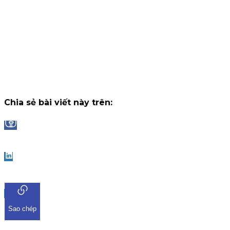
14 tháng 7, 2026
Trở lại giao dịch iKIS - Nhận ngay đặc quyền hoàn phí 50%
i
nhận thưởng tối đa lên đến 2.000.000 VNĐ/tháng.
Chiến dịch
14 tháng 7, 2026
Công bố danh sách Top 10 nhà đầu tư trúng thưởng Vòng 1 "
dụng iKIS đã nhận được sự tham gia bùng nổ từ cộng đồng 
Chiến dịch
13 tháng 7, 2026
Chia sẻ bài viết này trên:
Facebook
LinkedIn
Sao chép