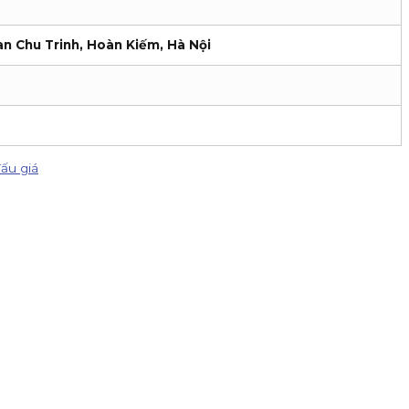
an Chu Trinh, Hoàn Kiếm, Hà Nội
ấu giá
IPO DatVietVAC. Giá chào bán 54.800 đồng/cổ phiếu, nhận đăng k
ản, nhận hoa hồng đến 80% phí giao dịch, thưởng 100K/khách và
- 30/09/2026 để nhận ngay ưu đãi kép: Phí giao dịch chạm đáy