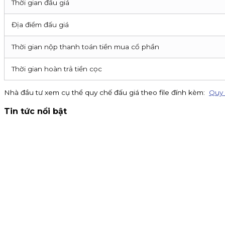
Thời gian đấu giá
Địa điểm đấu giá
Thời gian nộp thanh toán tiền mua cổ phần
Thời gian hoàn trả tiền cọc
Nhà đầu tư xem cụ thể quy chế đấu giá theo file đính kèm:
Quy 
Tin tức nổi bật
Thông báo nhận đăng ký tham gia mua IPO Đất Việt VAC (D
đến 16h00 ngày 07/09/2026.
Kinh doanh
4 tháng 8, 2026
Chứng khoán KIS tuyển cộng tác viên toàn quốc hoa hồng
15% khi giới thiệu CTV. Đăng ký ngay!
Chiến dịch
30 tháng 7, 2026
Chuyển danh mục về KIS - Mở khóa đặc quyền phí 0.1% và thư
0.1% trên iKIS và tặng tiền mặt lên đến 1.5 triệu đồng.
Chiến dịch