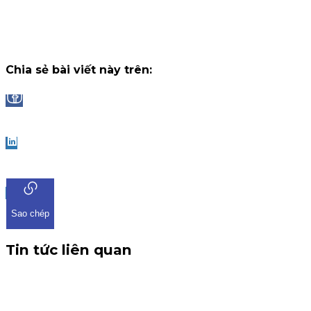
ứng dụng iKIS đã nhận được sự tham gia bùng nổ từ cộng
đồng nhà đầu tư.
Chiến dịch
13 tháng 7, 2026
Chia sẻ bài viết này trên:
Facebook
LinkedIn
Sao chép
Tin tức liên quan
CBTT V/v: Điều chỉnh thông tin chứng quyền có chứng
khoán cơ sở VHM