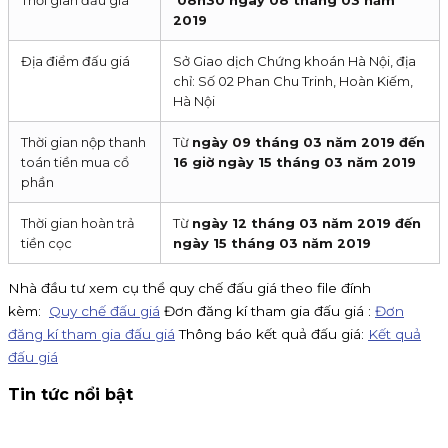
2019
Địa điểm đấu giá
Sở Giao dịch Chứng khoán Hà Nội, địa
chỉ: Số 02 Phan Chu Trinh, Hoàn Kiếm,
Hà Nội
Thời gian nộp thanh
Từ
ngày 09 tháng 03 năm 2019 đến
toán tiền mua cổ
16 giờ ngày 15 tháng 03 năm 2019
phần
Thời gian hoàn trả
Từ
ngày 12 tháng 03 năm 2019 đến
tiền cọc
ngày 15 tháng 03 năm 2019
Nhà đầu tư xem cụ thể quy chế đấu giá theo file đính
kèm:
Quy chế đấu giá
Đơn đăng kí tham gia đấu giá :
Đơn
đăng kí tham gia đấu giá
Thông báo kết quả đấu giá:
Kết quả
đấu giá
Tin tức nổi bật
Thông báo nhận đăng ký tham gia mua IPO Đất Việt VAC
(DVV)
KIS Việt Nam là tổ chức nhận đăng ký tham gia mua cổ