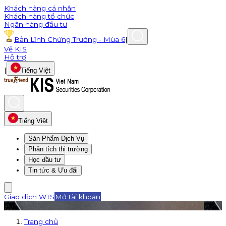
Khách hàng cá nhân
Khách hàng tổ chức
Ngân hàng đầu tư
Bản Lĩnh Chứng Trường - Mùa 6
|
Về KIS
Hỗ trợ
|
Tiếng Việt
Tiếng Việt
Sản Phẩm Dịch Vụ
Phân tích thị trường
Học đầu tư
Tin tức & Ưu đãi
Giao dịch WTS
Mở tài khoản
Trang chủ