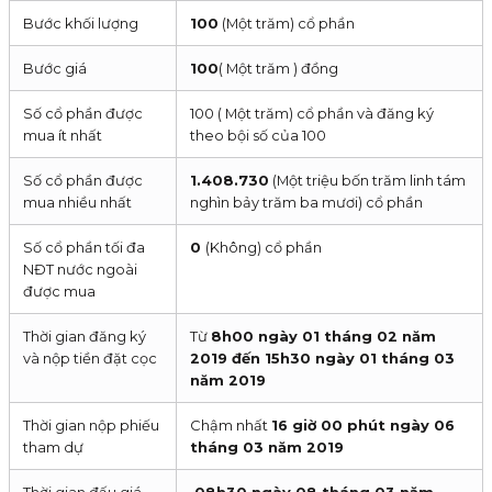
Bước khối lượng
100
(Một trăm) cổ phần
Bước giá
100
( Một trăm ) đồng
Số cổ phần được
100 ( Một trăm) cổ phần và đăng ký
mua ít nhất
theo bội số của 100
Số cổ phần được
1.408.730
(Một triệu bốn trăm linh tám
mua nhiều nhất
nghìn bảy trăm ba mươi) cổ phần
Số cổ phần tối đa
0
(Không) cổ phần
NĐT nước ngoài
được mua
Thời gian đăng ký
Từ
8h00 ngày 01 tháng 02 năm
và nộp tiền đặt cọc
2019 đến 15h30 ngày 01 tháng 03
năm 2019
Thời gian nộp phiếu
Chậm nhất
16 giờ 00 phút ngày 06
tham dự
tháng 03 năm 2019
Thời gian đấu giá
08h30 ngày 08 tháng 03 năm