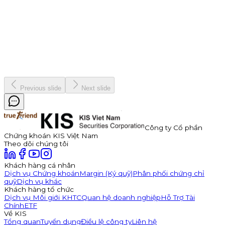
Công ty Cổ phần Thuận Đức (HOSE: TDP) chính thức thông
báo phát hành 350 tỷ đồng trái phiếu ra công chúng mã
TDP262901. Trái phiếu có kỳ hạn 3 năm, lãi suất năm đầu tiên
hấp dẫn lên đến 11,0%/năm, được đảm bảo bằng cổ phiếu TDP
với tỷ lệ bảo đảm tối thiểu 180%.
Kinh doanh
8 tháng 7, 2026
Previous slide
Next slide
Công ty Cổ phần
Chứng khoán KIS Việt Nam
Theo dõi chúng tôi
Khách hàng cá nhân
Dịch vụ Chứng khoán
Margin (Ký quỹ)
Phân phối chứng chỉ
quỹ
Dịch vụ khác
Khách hàng tổ chức
Dịch vụ Môi giới KHTC
Quan hệ doanh nghiệp
Hỗ Trợ Tài
Chính
ETF
Về KIS
Tổng quan
Tuyển dụng
Điều lệ công ty
Liên hệ