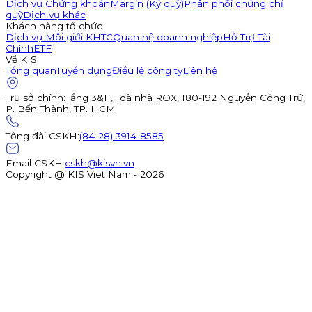
Dịch vụ Chứng khoán
Margin (Ký quỹ)
Phân phối chứng chỉ
quỹ
Dịch vụ khác
Khách hàng tổ chức
Dịch vụ Môi giới KHTC
Quan hệ doanh nghiệp
Hỗ Trợ Tài
Chính
ETF
Về KIS
Tổng quan
Tuyển dụng
Điều lệ công ty
Liên hệ
Trụ sở chính
:
Tầng 3&11, Toà nhà ROX, 180-192 Nguyễn Công Trứ,
P. Bến Thành, TP. HCM
Tổng đài CSKH
:
(84-28) 3914-8585
Email CSKH
:
cskh@kisvn.vn
Copyright @ KIS Viet Nam - 2026