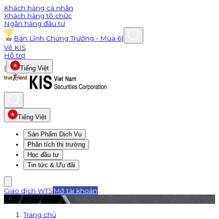
Khách hàng cá nhân
Khách hàng tổ chức
Ngân hàng đầu tư
Bản Lĩnh Chứng Trường - Mùa 6
|
Về KIS
Hỗ trợ
|
Tiếng Việt
Tiếng Việt
Sản Phẩm Dịch Vụ
Phân tích thị trường
Học đầu tư
Tin tức & Ưu đãi
Giao dịch WTS
Mở tài khoản
Trang chủ