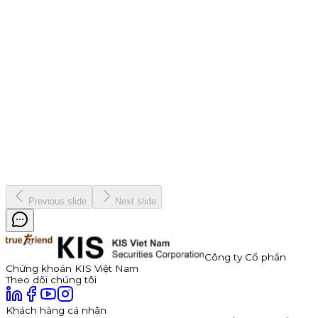
Chiến dịch
9 tháng 7, 2026
Thông báo Chào bán Trái phiếu TDP – Công Ty Cổ Phần
Thuận Đức
Công ty Cổ phần Thuận Đức (HOSE: TDP) chính thức thông
báo phát hành 350 tỷ đồng trái phiếu ra công chúng mã
TDP262901. Trái phiếu có kỳ hạn 3 năm, lãi suất năm đầu tiên
hấp dẫn lên đến 11,0%/năm, được đảm bảo bằng cổ phiếu TDP
với tỷ lệ bảo đảm tối thiểu 180%.
Kinh doanh
8 tháng 7, 2026
Previous slide
Next slide
Công ty Cổ phần
Chứng khoán KIS Việt Nam
Theo dõi chúng tôi
Khách hàng cá nhân