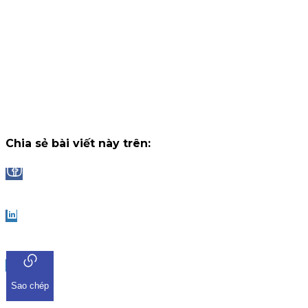
tháng, nhận thưởng tối đa lên đến 2.000.000 VNĐ/tháng.
Chiến dịch
14 tháng 7, 2026
Công bố danh sách Top 10 nhà đầu tư trúng thưởng Vòng 1
"Đọc vị World Cup"
Trải qua những trận cầu đầy kịch tính và b
ngờ tại chặng khởi tranh, chương trình "Đọc Vị World Cup" tr
ứng dụng iKIS đã nhận được sự tham gia bùng nổ từ cộng
đồng nhà đầu tư.
Chiến dịch
13 tháng 7, 2026
Chia sẻ bài viết này trên:
Facebook
LinkedIn
Sao chép