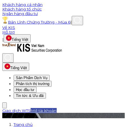
Khách hàng cá nhân
Khách hàng tổ chức
Ngân hàng đầu tư
Bản Lĩnh Chứng Trường - Mùa 6
|
Về KIS
Hỗ trợ
|
Tiếng Việt
Tiếng Việt
Sản Phẩm Dịch Vụ
Phân tích thị trường
Học đầu tư
Tin tức & Ưu đãi
Giao dịch WTS
Mở tài khoản
Trang chủ