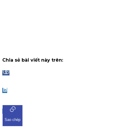
tháng, nhận thưởng tối đa lên đến 2.000.000 VNĐ/tháng.
Chiến dịch
14 tháng 7, 2026
Công bố danh sách Top 10 nhà đầu tư trúng thưởng Vòng 1
"Đọc vị World Cup"
Trải qua những trận cầu đầy kịch tính và b
ngờ tại chặng khởi tranh, chương trình "Đọc Vị World Cup" tr
ứng dụng iKIS đã nhận được sự tham gia bùng nổ từ cộng
đồng nhà đầu tư.
Chiến dịch
13 tháng 7, 2026
Chia sẻ bài viết này trên:
Facebook
LinkedIn
Sao chép