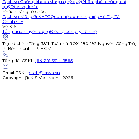
Dịch vụ Chứng khoán
Margin (Ký quỹ)
Phân phối chứng chỉ
quỹ
Dịch vụ khác
Khách hàng tổ chức
Dịch vụ Môi giới KHTC
Quan hệ doanh nghiệp
Hỗ Trợ Tài
Chính
ETF
Về KIS
Tổng quan
Tuyển dụng
Điều lệ công ty
Liên hệ
Trụ sở chính
:
Tầng 3&11, Toà nhà ROX, 180-192 Nguyễn Công Trứ,
P. Bến Thành, TP. HCM
Tổng đài CSKH
:
(84-28) 3914-8585
Email CSKH
:
cskh@kisvn.vn
Copyright @ KIS Viet Nam - 2026