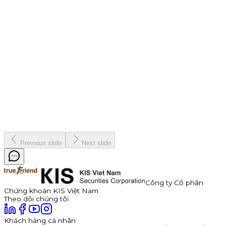
Chiến dịch
9 tháng 7, 2026
Thông báo Chào bán Trái phiếu TDP – Công Ty Cổ Phần
Thuận Đức
Công ty Cổ phần Thuận Đức (HOSE: TDP) chính thức thông
báo phát hành 350 tỷ đồng trái phiếu ra công chúng mã
TDP262901. Trái phiếu có kỳ hạn 3 năm, lãi suất năm đầu tiên
hấp dẫn lên đến 11,0%/năm, được đảm bảo bằng cổ phiếu TDP
với tỷ lệ bảo đảm tối thiểu 180%.
Kinh doanh
8 tháng 7, 2026
Previous slide
Next slide
Công ty Cổ phần
Chứng khoán KIS Việt Nam
Theo dõi chúng tôi
Khách hàng cá nhân