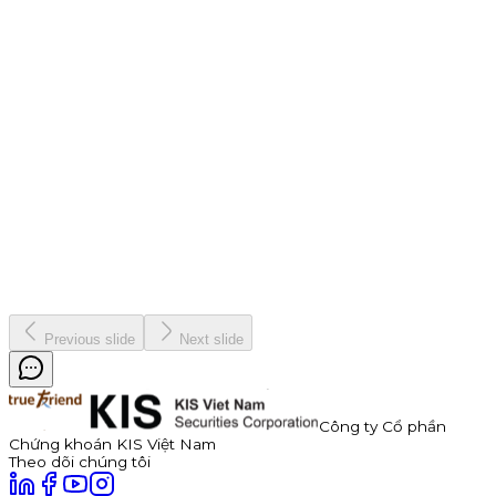
Chiến dịch
9 tháng 7, 2026
Thông báo Chào bán Trái phiếu TDP – Công Ty Cổ Phần
Thuận Đức
Công ty Cổ phần Thuận Đức (HOSE: TDP) chính thức thông
báo phát hành 350 tỷ đồng trái phiếu ra công chúng mã
TDP262901. Trái phiếu có kỳ hạn 3 năm, lãi suất năm đầu tiên
hấp dẫn lên đến 11,0%/năm, được đảm bảo bằng cổ phiếu TDP
với tỷ lệ bảo đảm tối thiểu 180%.
Kinh doanh
8 tháng 7, 2026
Previous slide
Next slide
Công ty Cổ phần
Chứng khoán KIS Việt Nam
Theo dõi chúng tôi