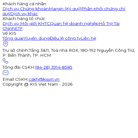
Khách hàng cá nhân
Dịch vụ Chứng khoán
Margin (Ký quỹ)
Phân phối chứng chỉ
quỹ
Dịch vụ khác
Khách hàng tổ chức
Dịch vụ Môi giới KHTC
Quan hệ doanh nghiệp
Hỗ Trợ Tài
Chính
ETF
Về KIS
Tổng quan
Tuyển dụng
Điều lệ công ty
Liên hệ
Trụ sở chính
:
Tầng 3&11, Toà nhà ROX, 180-192 Nguyễn Công Trứ,
P. Bến Thành, TP. HCM
Tổng đài CSKH
:
(84-28) 3914-8585
Email CSKH
:
cskh@kisvn.vn
Copyright @ KIS Viet Nam - 2026