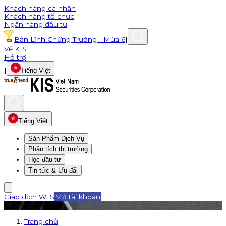
Khách hàng cá nhân
Khách hàng tổ chức
Ngân hàng đầu tư
Bản Lĩnh Chứng Trường - Mùa 6
|
Về KIS
Hỗ trợ
|
Tiếng Việt
Tiếng Việt
Sản Phẩm Dịch Vụ
Phân tích thị trường
Học đầu tư
Tin tức & Ưu đãi
Giao dịch WTS
Mở tài khoản
Trang chủ