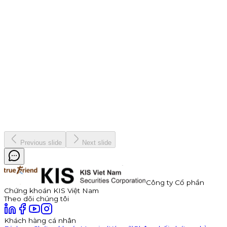
Chiến dịch
9 tháng 7, 2026
Thông báo Chào bán Trái phiếu TDP – Công Ty Cổ Phần
Thuận Đức
Công ty Cổ phần Thuận Đức (HOSE: TDP) chính thức thông
báo phát hành 350 tỷ đồng trái phiếu ra công chúng mã
TDP262901. Trái phiếu có kỳ hạn 3 năm, lãi suất năm đầu tiên
hấp dẫn lên đến 11,0%/năm, được đảm bảo bằng cổ phiếu TDP
với tỷ lệ bảo đảm tối thiểu 180%.
Kinh doanh
8 tháng 7, 2026
Previous slide
Next slide
Công ty Cổ phần
Chứng khoán KIS Việt Nam
Theo dõi chúng tôi
Khách hàng cá nhân