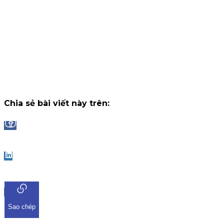
tháng, nhận thưởng tối đa lên đến 2.000.000 VNĐ/tháng.
Chiến dịch
14 tháng 7, 2026
Công bố danh sách Top 10 nhà đầu tư trúng thưởng Vòng 1
"Đọc vị World Cup"
Trải qua những trận cầu đầy kịch tính và b
ngờ tại chặng khởi tranh, chương trình "Đọc Vị World Cup" tr
ứng dụng iKIS đã nhận được sự tham gia bùng nổ từ cộng
đồng nhà đầu tư.
Chiến dịch
13 tháng 7, 2026
Chia sẻ bài viết này trên:
Facebook
LinkedIn
Sao chép