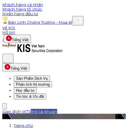
Khách hàng cá nhân
Khách hàng tổ chức
Ngân hàng đầu tư
Bản Lĩnh Chứng Trường - Mùa 6
|
Về KIS
Hỗ trợ
|
Tiếng Việt
Tiếng Việt
Sản Phẩm Dịch Vụ
Phân tích thị trường
Học đầu tư
Tin tức & Ưu đãi
Giao dịch WTS
Mở tài khoản
Trang chủ