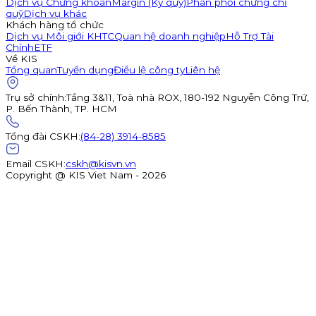
Dịch vụ Chứng khoán
Margin (Ký quỹ)
Phân phối chứng chỉ
quỹ
Dịch vụ khác
Khách hàng tổ chức
Dịch vụ Môi giới KHTC
Quan hệ doanh nghiệp
Hỗ Trợ Tài
Chính
ETF
Về KIS
Tổng quan
Tuyển dụng
Điều lệ công ty
Liên hệ
Trụ sở chính
:
Tầng 3&11, Toà nhà ROX, 180-192 Nguyễn Công Trứ,
P. Bến Thành, TP. HCM
Tổng đài CSKH
:
(84-28) 3914-8585
Email CSKH
:
cskh@kisvn.vn
Copyright @ KIS Viet Nam - 2026