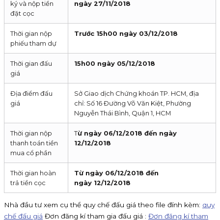
ký và nộp tiền
ngày
27/11/2018
đặt cọc
Thời gian nộp
Trước
15h00
ngày
03/12/2018
phiếu tham dự
Thời gian đấu
15h00
ngày
05/12/2018
giá
Địa điểm đấu
Sở Giao dịch Chứng khoán TP. HCM, địa
giá
chỉ: Số 16 Đường Võ Văn Kiệt, Phường
Nguyễn Thái Bình, Quận 1, HCM
Thời gian nộp
T
ừ ngày 06/12/2018
đến ngày
thanh toán tiền
12/12/2018
mua cổ phần
Thời gian hoàn
Từ ngày
06/12/2018
đến
trả tiền cọc
ngày
12/12/2018
Nhà đầu tư xem cụ thể quy chế đấu giá theo file đính kèm:
quy
chế đấu giá
Đơn đăng kí tham gia đấu giá :
Đơn đăng kí tham