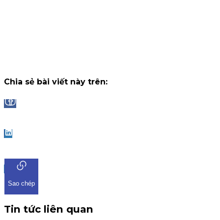
14 tháng 7, 2026
Công bố danh sách Top 10 nhà đầu tư trúng thưởng Vòng 1
"Đọc vị World Cup"
Trải qua những trận cầu đầy kịch tính và b
ngờ tại chặng khởi tranh, chương trình "Đọc Vị World Cup" tr
ứng dụng iKIS đã nhận được sự tham gia bùng nổ từ cộng
đồng nhà đầu tư.
Chiến dịch
13 tháng 7, 2026
Chia sẻ bài viết này trên:
Facebook
LinkedIn
Sao chép
Tin tức liên quan