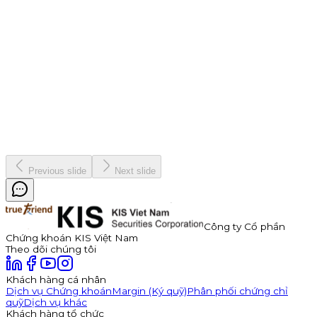
9 tháng 7, 2026
Thông báo Chào bán Trái phiếu TDP – Công Ty Cổ Phần
Thuận Đức
Công ty Cổ phần Thuận Đức (HOSE: TDP) chính thức thông
báo phát hành 350 tỷ đồng trái phiếu ra công chúng mã
TDP262901. Trái phiếu có kỳ hạn 3 năm, lãi suất năm đầu tiên
hấp dẫn lên đến 11,0%/năm, được đảm bảo bằng cổ phiếu TDP
với tỷ lệ bảo đảm tối thiểu 180%.
Kinh doanh
8 tháng 7, 2026
Previous slide
Next slide
Công ty Cổ phần
Chứng khoán KIS Việt Nam
Theo dõi chúng tôi
Khách hàng cá nhân
Dịch vụ Chứng khoán
Margin (Ký quỹ)
Phân phối chứng chỉ
quỹ
Dịch vụ khác
Khách hàng tổ chức