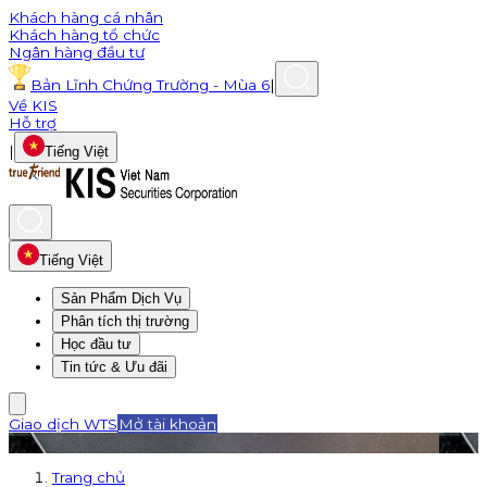
Khách hàng cá nhân
Khách hàng tổ chức
Ngân hàng đầu tư
Bản Lĩnh Chứng Trường - Mùa 6
|
Về KIS
Hỗ trợ
|
Tiếng Việt
Tiếng Việt
Sản Phẩm Dịch Vụ
Phân tích thị trường
Học đầu tư
Tin tức & Ưu đãi
Giao dịch WTS
Mở tài khoản
Trang chủ