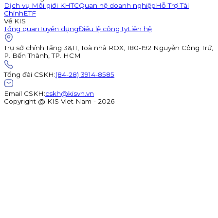
Dịch vụ Môi giới KHTC
Quan hệ doanh nghiệp
Hỗ Trợ Tài
Chính
ETF
Về KIS
Tổng quan
Tuyển dụng
Điều lệ công ty
Liên hệ
Trụ sở chính
:
Tầng 3&11, Toà nhà ROX, 180-192 Nguyễn Công Trứ,
P. Bến Thành, TP. HCM
Tổng đài CSKH
:
(84-28) 3914-8585
Email CSKH
:
cskh@kisvn.vn
Copyright @ KIS Viet Nam - 2026