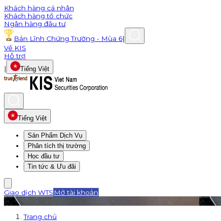
Khách hàng cá nhân
Khách hàng tổ chức
Ngân hàng đầu tư
Bản Lĩnh Chứng Trường - Mùa 6
|
Về KIS
Hỗ trợ
|
Tiếng Việt
Tiếng Việt
Sản Phẩm Dịch Vụ
Phân tích thị trường
Học đầu tư
Tin tức & Ưu đãi
Giao dịch WTS
Mở tài khoản
Trang chủ