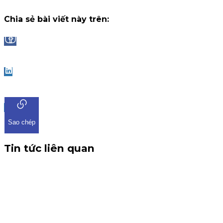
13 tháng 7, 2026
Chia sẻ bài viết này trên:
Facebook
LinkedIn
Sao chép
Tin tức liên quan
CBTT V/v: Điều chỉnh thông tin chứng quyền có chứng kho
THÔNG BÁO CBTT V/v: Điều chỉnh thông tin chứng quyền có ch
tin về việc điều chỉnh chứng quyền có chứng khoán cơ sở VHM. 
Chứng quyền