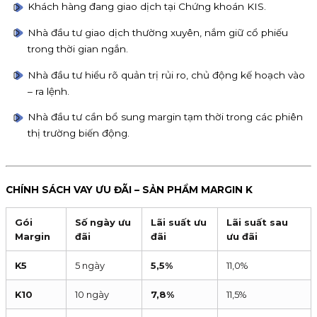
Khách hàng đang giao dịch tại Chứng khoán KIS.
Nhà đầu tư giao dịch thường xuyên, nắm giữ cổ phiếu
trong thời gian ngắn.
Nhà đầu tư hiểu rõ quản trị rủi ro, chủ động kế hoạch vào
– ra lệnh.
Nhà đầu tư cần bổ sung margin tạm thời trong các phiên
thị trường biến động.
CHÍNH SÁCH VAY ƯU ĐÃI – SẢN PHẨM MARGIN K
Gói
Số ngày ưu
Lãi suất ưu
Lãi suất sau
Margin
đãi
đãi
ưu đãi
K5
5 ngày
5,5%
11,0%
K10
10 ngày
7,8%
11,5%