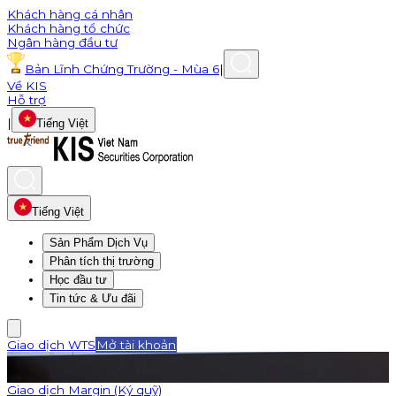
Khách hàng cá nhân
Khách hàng tổ chức
Ngân hàng đầu tư
Bản Lĩnh Chứng Trường - Mùa 6
|
Về KIS
Hỗ trợ
|
Tiếng Việt
Tiếng Việt
Sản Phẩm Dịch Vụ
Phân tích thị trường
Học đầu tư
Tin tức & Ưu đãi
Giao dịch WTS
Mở tài khoản
Giao dịch Margin (Ký quỹ)