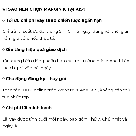
VÌ SAO NÊN CHỌN MARGIN K TẠI KIS?
◊ Tối ưu chi phí vay theo chiến lược ngắn hạn
Chỉ trả lãi suất ưu đãi trong 5 – 10 – 15 ngày, đúng với thời gian
nắm giữ cổ phiếu thực tế.
◊ Gia tăng hiệu quả giao dịch
Tận dụng biến động ngắn hạn của thị trường mà không bị áp
lực chi phí vốn dài ngày.
◊ Chủ động đăng ký – hủy gói
Thao tác 100% online trên Website & App iKIS, không cần thủ
tục phức tạp.
◊ Chi phí lãi minh bạch
Lãi vay được tính cuối mỗi ngày, bao gồm Thứ 7, Chủ nhật và
ngày lễ.