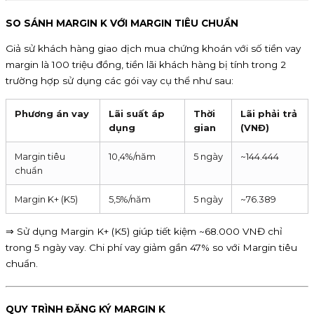
SO SÁNH MARGIN K VỚI MARGIN TIÊU CHUẨN
Giả sử khách hàng giao dịch mua chứng khoán với số tiền vay
margin là 100 triệu đồng, tiền lãi khách hàng bị tính trong 2
trường hợp sử dụng các gói vay cụ thể như sau:
Phương án vay
Lãi suất áp
Thời
Lãi phải trả
dụng
gian
(VNĐ)
Margin tiêu
10,4%/năm
5 ngày
~144.444
chuẩn
Margin K+ (K5)
5,5%/năm
5 ngày
~76.389
⇒ Sử dụng Margin K+ (K5) giúp tiết kiệm ~68.000 VNĐ chỉ
trong 5 ngày vay. Chi phí vay giảm gần 47% so với Margin tiêu
chuẩn.
QUY TRÌNH ĐĂNG KÝ MARGIN K