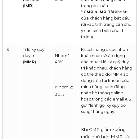
(
IMR
)
trạng an toàn
*
CMR < IMR
: Tài khoản
của khách hàng bắt đầu
rơi vào tình trạng cần chú
ý các diễn biến của thị
trường.
3
Tỉ lệ ký quỹ
·
Khách hàng ở các nhóm
duy trì
Nhóm 1:
khác nhau sẽ áp dụng
(
MMR
)
40%
các mức tỉ lệ ký quỹ duy
trì khác nhau, khách hàng
có thể theo dõi MMR áp
·
dụng trên tài khoản của
mình bằng cách đăng
Nhóm 2:
nhập hệ thống online
30%
hoặc trong các email KIS
gửi “lệnh gọi ký quỹ bổ
sung” hàng ngày.
Khi CMR giảm xuống
mức nhỏ hơn MMR, tài