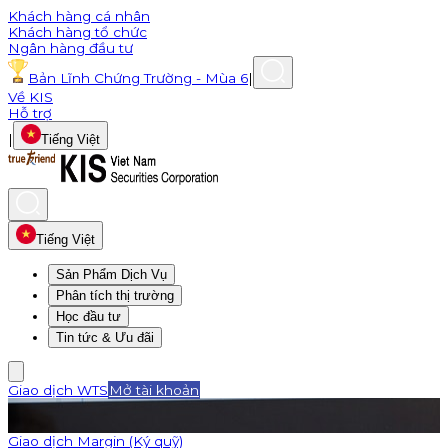
Khách hàng cá nhân
Khách hàng tổ chức
Ngân hàng đầu tư
Bản Lĩnh Chứng Trường - Mùa 6
|
Về KIS
Hỗ trợ
|
Tiếng Việt
Tiếng Việt
Sản Phẩm Dịch Vụ
Phân tích thị trường
Học đầu tư
Tin tức & Ưu đãi
Giao dịch WTS
Mở tài khoản
Giao dịch Margin (Ký quỹ)