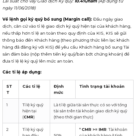
Lãi suất cho vay Giao dịch Ký quỹ:
10.4%/năm
(Áp dụng từ
ngày 11/06/2018)
Về lệnh gọi ký quỹ bổ sung (Margin call):
Đầu ngày giao
dịch, căn cứ vào tỉ lệ giao dịch ký quỹ hiện tại của khách hàng,
nếu thấp hơn tỉ lệ an toàn theo quy định của KIS, KIS sẽ gửi
thông báo đến Khách hàng (theo phương thức liên lạc khách
hàng đã đăng ký với KIS) để yêu cầu Khách hàng bổ sung Tài
sản đảm bảo (nộp thêm tiền ký quỹ/bán bớt chứng khoán) để
đưa tỉ lệ lệ ký quỹ lên mức an toàn.
Các tỉ lệ áp dụng:
ST
Các tỉ lệ
Định
Tình trạng tài khoản
T
mức
1
Tỉ lệ ký quỹ
Là tỉ lệ giữa tài sản thực có so với tổng
hiện tại
tài sản trên tài khoản giao dịch ký quỹ
(
CMR
)
(theo thời gian thực)
2
Tỉ lệ ký quỹ
*
CMR >= IMR
: Tài khoản
ban đầu
50%
của khách hàng ở tình