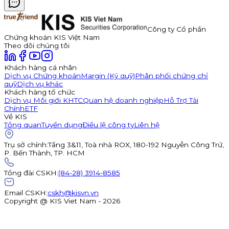
Công ty Cổ phần
Chứng khoán KIS Việt Nam
Theo dõi chúng tôi
Khách hàng cá nhân
Dịch vụ Chứng khoán
Margin (Ký quỹ)
Phân phối chứng chỉ
quỹ
Dịch vụ khác
Khách hàng tổ chức
Dịch vụ Môi giới KHTC
Quan hệ doanh nghiệp
Hỗ Trợ Tài
Chính
ETF
Về KIS
Tổng quan
Tuyển dụng
Điều lệ công ty
Liên hệ
Trụ sở chính
:
Tầng 3&11, Toà nhà ROX, 180-192 Nguyễn Công Trứ,
P. Bến Thành, TP. HCM
Tổng đài CSKH
:
(84-28) 3914-8585
Email CSKH
:
cskh@kisvn.vn
Copyright @ KIS Viet Nam - 2026