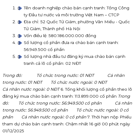
Tên doanh nghiệp chào bán cạnh tranh: Tổng Công
ty Đầu tư nước và môi trường Việt Nam – CTCP
Địa chỉ: 52 Quốc Tử Giám, phường Văn Miếu - Quốc
Tử Giám, Thành phố Hà Nội
Vốn điều lệ: 580.186.000.000 đồng
Số lượng cổ phần đưa ra chào bán cạnh tranh:
56.949.500 cổ phần
Số lượng nhà đầu tư đăng ký mua chào bán cạnh
tranh cả lô cổ phần: 02 NĐT
Trong đó:
Tổ chức trong nước: 01 NĐT Cá nhân
trong nước: 01 NĐT
Tổ chức nước ngoài: 0 NĐT
Cá nhân nước ngoài: 0 NĐT
6. Tổng khối lượng cổ phần theo lô
đăng ký mua chào bán cạnh tranh: 113.899.000 cổ phần
Trong
đó:
Tổ chức trong nước: 56.949.500
cổ phần
Cá nhân
trong nước: 56.949.500
cổ phần
Tổ chức nước ngoài: 0 cổ
phần
Cá nhân nước ngoài: 0 cổ phần
7. Thời hạn nộp Phiếu
tham dự chào bán cạnh tranh: Chậm nhất 16 giờ 00 phút ngày
01/12/2025