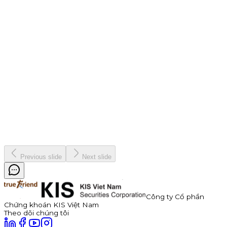
lật đổ ngôi vương dễ dàng hơn. Chơi lớn hơn, quà đậm hơn!
Chiến dịch
9 tháng 7, 2026
Thông báo Chào bán Trái phiếu TDP – Công Ty Cổ Phần
Thuận Đức
Công ty Cổ phần Thuận Đức (HOSE: TDP) chính thức thông
báo phát hành 350 tỷ đồng trái phiếu ra công chúng mã
TDP262901. Trái phiếu có kỳ hạn 3 năm, lãi suất năm đầu tiên
hấp dẫn lên đến 11,0%/năm, được đảm bảo bằng cổ phiếu TDP
với tỷ lệ bảo đảm tối thiểu 180%.
Kinh doanh
8 tháng 7, 2026
Previous slide
Next slide
Công ty Cổ phần
Chứng khoán KIS Việt Nam
Theo dõi chúng tôi