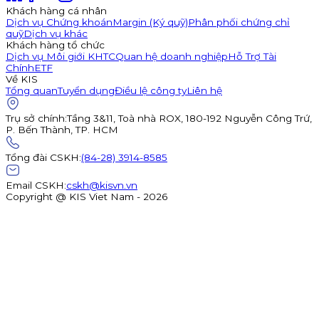
Khách hàng cá nhân
Dịch vụ Chứng khoán
Margin (Ký quỹ)
Phân phối chứng chỉ
quỹ
Dịch vụ khác
Khách hàng tổ chức
Dịch vụ Môi giới KHTC
Quan hệ doanh nghiệp
Hỗ Trợ Tài
Chính
ETF
Về KIS
Tổng quan
Tuyển dụng
Điều lệ công ty
Liên hệ
Trụ sở chính
:
Tầng 3&11, Toà nhà ROX, 180-192 Nguyễn Công Trứ,
P. Bến Thành, TP. HCM
Tổng đài CSKH
:
(84-28) 3914-8585
Email CSKH
:
cskh@kisvn.vn
Copyright @ KIS Viet Nam - 2026