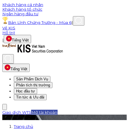
Khách hàng cá nhân
Khách hàng tổ chức
Ngân hàng đầu tư
Bản Lĩnh Chứng Trường - Mùa 6
|
Về KIS
Hỗ trợ
|
Tiếng Việt
Tiếng Việt
Sản Phẩm Dịch Vụ
Phân tích thị trường
Học đầu tư
Tin tức & Ưu đãi
Giao dịch WTS
Mở tài khoản
Trang chủ