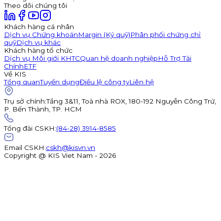
Theo dõi chúng tôi
Khách hàng cá nhân
Dịch vụ Chứng khoán
Margin (Ký quỹ)
Phân phối chứng chỉ
quỹ
Dịch vụ khác
Khách hàng tổ chức
Dịch vụ Môi giới KHTC
Quan hệ doanh nghiệp
Hỗ Trợ Tài
Chính
ETF
Về KIS
Tổng quan
Tuyển dụng
Điều lệ công ty
Liên hệ
Trụ sở chính
:
Tầng 3&11, Toà nhà ROX, 180-192 Nguyễn Công Trứ,
P. Bến Thành, TP. HCM
Tổng đài CSKH
:
(84-28) 3914-8585
Email CSKH
:
cskh@kisvn.vn
Copyright @ KIS Viet Nam - 2026