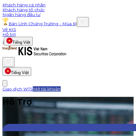
Khách hàng cá nhân
Khách hàng tổ chức
Ngân hàng đầu tư
Bản Lĩnh Chứng Trường - Mùa 6
|
Về KIS
Hỗ trợ
|
Tiếng Việt
Tiếng Việt
Giao dịch WTS
Mở tài khoản
Hỗ Trợ