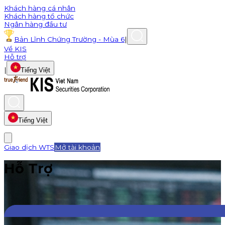
Khách hàng cá nhân
Khách hàng tổ chức
Ngân hàng đầu tư
Bản Lĩnh Chứng Trường - Mùa 6
|
Về KIS
Hỗ trợ
|
Tiếng Việt
Tiếng Việt
Giao dịch WTS
Mở tài khoản
Hỗ Trợ