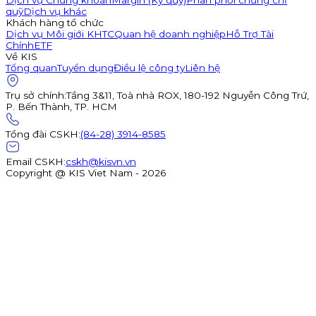
Dịch vụ Chứng khoán
Margin (Ký quỹ)
Phân phối chứng chỉ
quỹ
Dịch vụ khác
Khách hàng tổ chức
Dịch vụ Môi giới KHTC
Quan hệ doanh nghiệp
Hỗ Trợ Tài
Chính
ETF
Về KIS
Tổng quan
Tuyển dụng
Điều lệ công ty
Liên hệ
Trụ sở chính
:
Tầng 3&11, Toà nhà ROX, 180-192 Nguyễn Công Trứ,
P. Bến Thành, TP. HCM
Tổng đài CSKH
:
(84-28) 3914-8585
Email CSKH
:
cskh@kisvn.vn
Copyright @ KIS Viet Nam - 2026