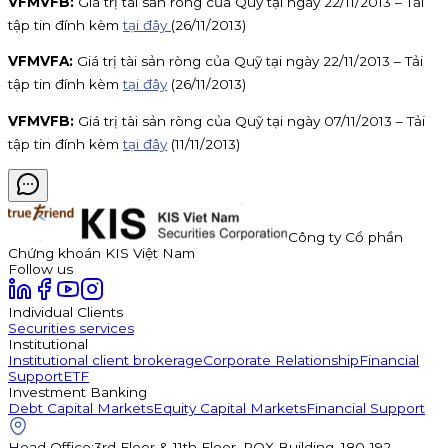
VFMVFB:
Giá trị tài sản ròng của Quỹ tại ngày 22/11/2013 – Tải
tập tin đính kèm
tại đây
(26/11/2013)
VFMVFA:
Giá trị tài sản ròng của Quỹ tại ngày 22/11/2013 – Tải
tập tin đính kèm
tại đây
(26/11/2013)
VFMVFB:
Giá trị tài sản ròng của Quỹ tại ngày 07/11/2013 – Tải
tập tin đính kèm
tại đây
(11/11/2013)
Công ty Cổ phần
Chứng khoán KIS Việt Nam
Follow us
Individual Clients
Securities services
Institutional
Institutional client brokerage
Corporate Relationship
Financial
Support
ETF
Investment Banking
Debt Capital Markets
Equity Capital Markets
Financial Support
Head Office
:
3rd Floor & 11th Floor, ROX Building, 180-192