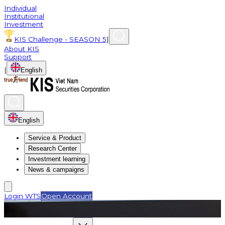
Individual
Institutional
Investment
KIS Challenge - SEASON 5
|
About KIS
Support
|
English
English
Service & Product
Research Center
Investment learning
News & campaigns
Login WTS
Open Account