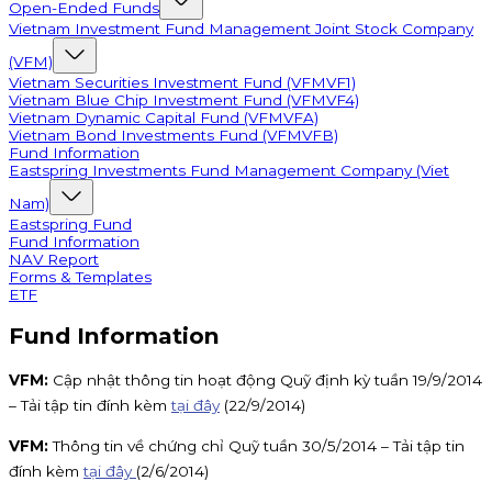
Open-Ended Funds
Vietnam Investment Fund Management Joint Stock Company
(VFM)
Vietnam Securities Investment Fund (VFMVF1)
Vietnam Blue Chip Investment Fund (VFMVF4)
Vietnam Dynamic Capital Fund (VFMVFA)
Vietnam Bond Investments Fund (VFMVFB)
Fund Information
Eastspring Investments Fund Management Company (Viet
Nam)
Eastspring Fund
Fund Information
NAV Report
Forms & Templates
ETF
Fund Information
VFM:
Cập nhật thông tin hoạt động Quỹ định kỳ tuần 19/9/2014
– Tải tập tin đính kèm
tại đây
(22/9/2014)
VFM:
Thông tin về chứng chỉ Quỹ tuần 30/5/2014 – Tải tập tin
đính kèm
tại đây
(2/6/2014)