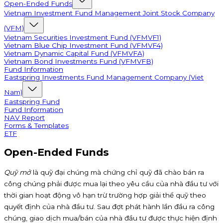
Open-Ended Funds
Vietnam Investment Fund Management Joint Stock Company
(VFM)
Vietnam Securities Investment Fund (VFMVF1)
Vietnam Blue Chip Investment Fund (VFMVF4)
Vietnam Dynamic Capital Fund (VFMVFA)
Vietnam Bond Investments Fund (VFMVFB)
Fund Information
Eastspring Investments Fund Management Company (Viet
Nam)
Eastspring Fund
Fund Information
NAV Report
Forms & Templates
ETF
Open-Ended Funds
Quỹ mở
là quỹ đại chúng mà chứng chỉ quỹ đã chào bán ra
công chúng phải được mua lại theo yêu cầu của nhà đầu tư với
thời gian hoạt động vô hạn trừ trường hợp giải thể quỹ theo
quyết định của nhà đầu tư. Sau đợt phát hành lần đầu ra công
chúng, giao dịch mua/bán của nhà đầu tư được thực hiện định