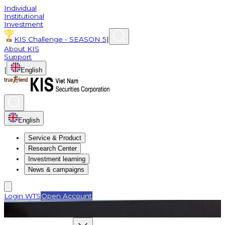
Individual
Institutional
Investment
KIS Challenge - SEASON 5
|
About KIS
Support
|
English
English
Service & Product
Research Center
Investment learning
News & campaigns
Login WTS
Open Account