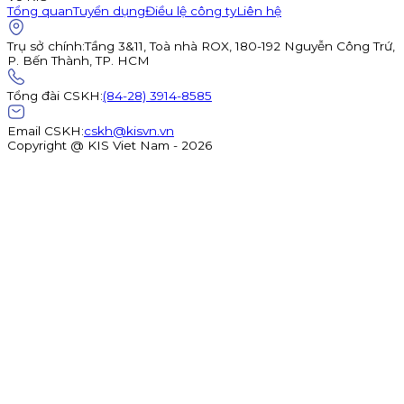
Tổng quan
Tuyển dụng
Điều lệ công ty
Liên hệ
Trụ sở chính
:
Tầng 3&11, Toà nhà ROX, 180-192 Nguyễn Công Trứ,
P. Bến Thành, TP. HCM
Tổng đài CSKH
:
(84-28) 3914-8585
Email CSKH
:
cskh@kisvn.vn
Copyright @ KIS Viet Nam - 2026