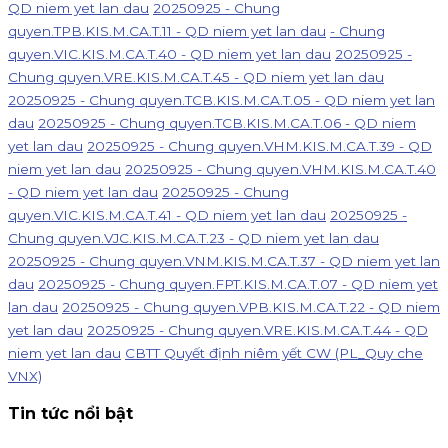
QD niem yet lan dau
20250925 - Chung
quyen.TPB.KIS.M.CA.T.11 - QD niem yet lan dau
- Chung
quyen.VIC.KIS.M.CA.T.40 - QD niem yet lan dau
20250925 -
Chung quyen.VRE.KIS.M.CA.T.45 - QD niem yet lan dau
20250925 - Chung quyen.TCB.KIS.M.CA.T.05 - QD niem yet lan
dau
20250925 - Chung quyen.TCB.KIS.M.CA.T.06 - QD niem
yet lan dau
20250925 - Chung quyen.VHM.KIS.M.CA.T.39 - QD
niem yet lan dau
20250925 - Chung quyen.VHM.KIS.M.CA.T.40
- QD niem yet lan dau
20250925 - Chung
quyen.VIC.KIS.M.CA.T.41 - QD niem yet lan dau
20250925 -
Chung quyen.VJC.KIS.M.CA.T.23 - QD niem yet lan dau
20250925 - Chung quyen.VNM.KIS.M.CA.T.37 - QD niem yet lan
dau
20250925 - Chung quyen.FPT.KIS.M.CA.T.07 - QD niem yet
lan dau
20250925 - Chung quyen.VPB.KIS.M.CA.T.22 - QD niem
yet lan dau
20250925 - Chung quyen.VRE.KIS.M.CA.T.44 - QD
niem yet lan dau
CBTT Quyết định niêm yết CW (PL_Quy che
VNX)
Tin tức nổi bật
Thông báo nhận đăng ký tham gia mua IPO Đất Việt VAC