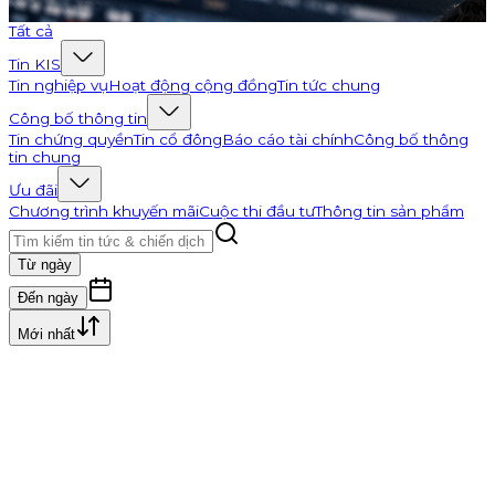
Đi tới K-Channel
Tất cả
Tin KIS
Tin nghiệp vụ
Hoạt động cộng đồng
Tin tức chung
Công bố thông tin
Tin chứng quyền
Tin cổ đông
Báo cáo tài chính
Công bố thông
tin chung
Ưu đãi
Chương trình khuyến mãi
Cuộc thi đầu tư
Thông tin sản phẩm
Từ ngày
Đến ngày
Mới nhất