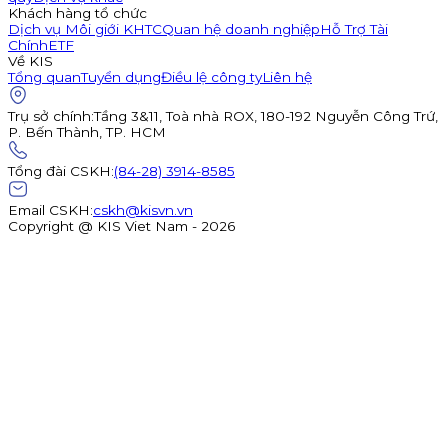
Khách hàng tổ chức
Dịch vụ Môi giới KHTC
Quan hệ doanh nghiệp
Hỗ Trợ Tài
Chính
ETF
Về KIS
Tổng quan
Tuyển dụng
Điều lệ công ty
Liên hệ
Trụ sở chính
:
Tầng 3&11, Toà nhà ROX, 180-192 Nguyễn Công Trứ,
P. Bến Thành, TP. HCM
Tổng đài CSKH
:
(84-28) 3914-8585
Email CSKH
:
cskh@kisvn.vn
Copyright @ KIS Viet Nam - 2026