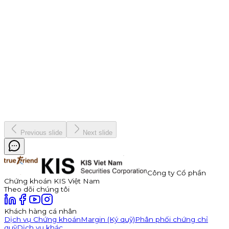
Giao dịch easy - Nhận quà mê ly cùng Chứng khoán KIS
7 tháng 1, 2026
Giao dịch easy - Nhận quà mê ly cùng Chứng khoán KIS
7 tháng 1, 2026
Vinh danh "nhà vô địch" Bản Lĩnh Chứng Trường Mùa 3
Chiến dịch
19 tháng 12, 2025
Previous slide
Next slide
Công ty Cổ phần
Chứng khoán KIS Việt Nam
Theo dõi chúng tôi
Khách hàng cá nhân
Dịch vụ Chứng khoán
Margin (Ký quỹ)
Phân phối chứng chỉ
quỹ
Dịch vụ khác