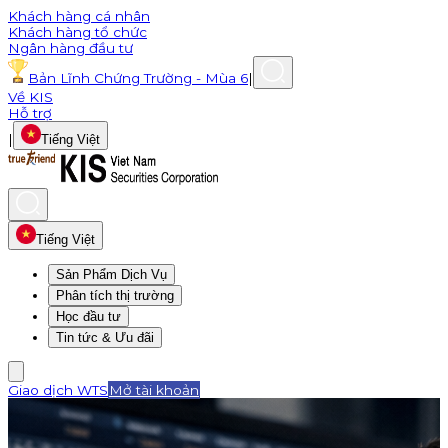
Khách hàng cá nhân
Khách hàng tổ chức
Ngân hàng đầu tư
Bản Lĩnh Chứng Trường - Mùa 6
|
Về KIS
Hỗ trợ
|
Tiếng Việt
Tiếng Việt
Sản Phẩm Dịch Vụ
Phân tích thị trường
Học đầu tư
Tin tức & Ưu đãi
Giao dịch WTS
Mở tài khoản