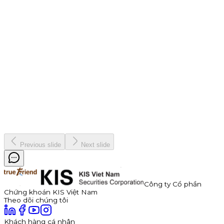
Mở tài khoản chứng khoán nhận ngay combo ưu đãi lên tới
119K
Nhận ngay combo ưu đãi dành cho khách hàng mới để bắt
đầu hành trình chinh phục thị trường tài chính. Tổng giá trị ưu
đãi lên đến 1,124,000,000 VNĐ.
Chiến dịch
9 tháng 4, 2026
Vinh danh "nhà vô địch" Bản Lĩnh Chứng Trường Mùa 3
Chiến dịch
19 tháng 12, 2025
Previous slide
Next slide
Công ty Cổ phần
Chứng khoán KIS Việt Nam
Theo dõi chúng tôi
Khách hàng cá nhân