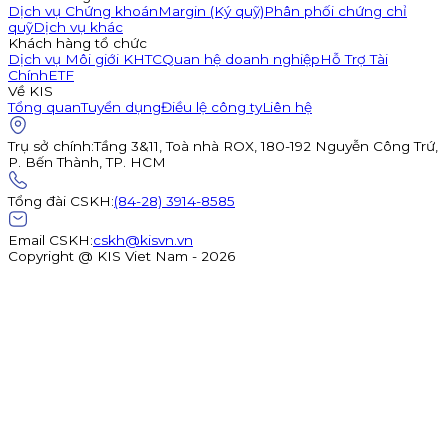
Dịch vụ Chứng khoán
Margin (Ký quỹ)
Phân phối chứng chỉ
quỹ
Dịch vụ khác
Khách hàng tổ chức
Dịch vụ Môi giới KHTC
Quan hệ doanh nghiệp
Hỗ Trợ Tài
Chính
ETF
Về KIS
Tổng quan
Tuyển dụng
Điều lệ công ty
Liên hệ
Trụ sở chính
:
Tầng 3&11, Toà nhà ROX, 180-192 Nguyễn Công Trứ,
P. Bến Thành, TP. HCM
Tổng đài CSKH
:
(84-28) 3914-8585
Email CSKH
:
cskh@kisvn.vn
Copyright @ KIS Viet Nam - 2026