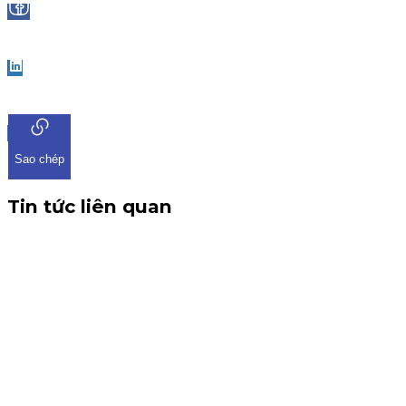
Facebook
LinkedIn
Sao chép
Tin tức liên quan
Chứng khoán KIS tuyển cộng tác viên toàn quốc hoa hồng
80%
KIS tuyển CTV remote toàn quốc: giới thiệu khách mở tài
khoản, nhận hoa hồng đến 80% phí giao dịch, thưởng
100K/khách và 15% khi giới thiệu CTV. Đăng ký ngay!
Chiến dịch
30 tháng 7, 2026