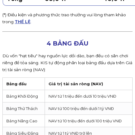
(*) Điều kiện và phương thức trao thưởng vui lòng tham khảo
trong
THỂ LỆ
.
4 BẢNG ĐẤU
Dù vốn "hạt tiêu" hay nguồn lực dồi dào, bạn đều có sân chơi
riêng để tỏa sáng. KIS tự động phân loại bảng đấu dựa trên Giá
trị tài sản ròng (NAV):
Bảng đấu
Giá trị tài sản ròng (NAV)
Bảng Khởi Động
NAV từ 1 triệu đến dưới 10 triệu VNĐ
Bảng Thử Thách
NAV từ 100 triệu đến dưới 1 tỷ VNĐ
Bảng Nâng Cao
NAV từ 10 triệu đến dưới 100 triệu VNĐ
Bảng Siêu Đẳng
NAV từ 1 tỷ VNĐ trở lên