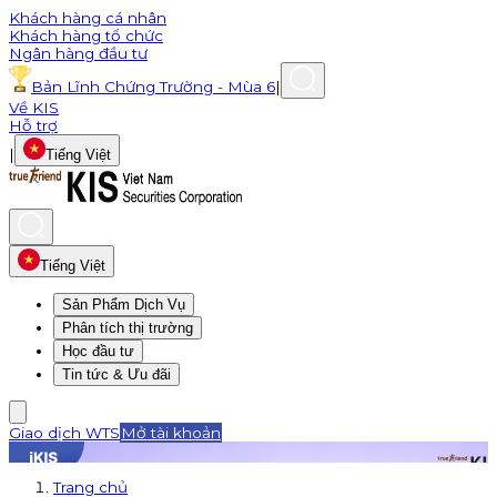
Khách hàng cá nhân
Khách hàng tổ chức
Ngân hàng đầu tư
Bản Lĩnh Chứng Trường - Mùa 6
|
Về KIS
Hỗ trợ
|
Tiếng Việt
Tiếng Việt
Sản Phẩm Dịch Vụ
Phân tích thị trường
Học đầu tư
Tin tức & Ưu đãi
Giao dịch WTS
Mở tài khoản
Trang chủ